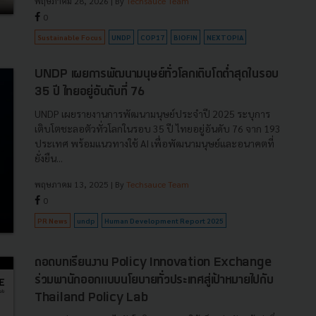
พฤษภาคม 28, 2026
| By
Techsauce Team
0
Sustainable Focus
UNDP
COP17
BIOFIN
NEXTOPIA
UNDP เผยการพัฒนามนุษย์ทั่วโลกเติบโตต่ำสุดในรอบ
35 ปี ไทยอยู่อันดับที่ 76
UNDP เผยรายงานการพัฒนามนุษย์ประจำปี 2025 ระบุการ
เติบโตชะลอตัวทั่วโลกในรอบ 35 ปี ไทยอยู่อันดับ 76 จาก 193
ประเทศ พร้อมแนวทางใช้ AI เพื่อพัฒนามนุษย์และอนาคตที่
ยั่งยืน...
พฤษภาคม 13, 2025
| By
Techsauce Team
0
PR News
undp
Human Development Report 2025
ถอดบทเรียนงาน Policy Innovation Exchange
ร่วมพานักออกแบบนโยบายทั่วประเทศสู่เป้าหมายไปกับ
Thailand Policy Lab