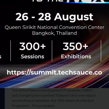
Enterprise พร้อมสนับสนุนความยั่งยืนในสังคม
United Nations Development Programme (UNDP) ร่วมกับ
Change Fusion จัดงานเสวนาในหัวข้อ Driving Impact
Investment in Thailand เพื่อให้ความรู้เกี่ยวกับ Impact
Investment Ecosystem ในป...
กันยายน 16, 2020
| By
Techsauce Team
1
News
UNDP
Change fusion
UNDP partners with ChangeFusion to
launch the ‘SDG Impact Accelerator
Programme’ to support Impact Enterprises
in Thailand
The United Nations Development Programme (UNDP)
and ChangeFusion launched Thailand’s first ever impact
accelerating programme, the ‘SDG Impact Accelerator
Programme’. This programm...