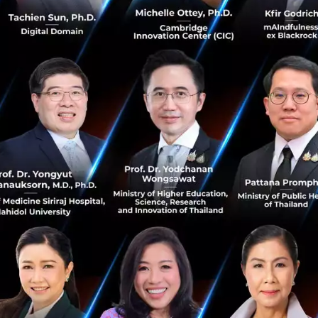
siam-discovery-center
UNDP Launches an Accelerator Lab to
Advance Thailand’s Progress Towards the
SDGs
The Thai Chapter of UNDP’s Accelerator Labs was
virtually launched today. It will bring together
grassroots innovations with new sources of real time
data and experimentation to ac...
June 22, 2021
| By
Techsauce Team
35
PR News
UNDP
SDGs
Accelerator Lab
UNDP เปิดตัว Accelerator Lab เพื่อเร่งยกระดับ
ประเทศไทย ขับเคลื่อนสู้เป้าหมายความยั่งยืน
UNDP เปิดตัว Accelerator Lab เครือข่ายการเรียนรู้เพื่อแก้ไข
ปัญหาพัฒนาที่ยั่งยืนที่ใหญ่และเร็วที่สุดในโลกผ่านทางรูปแบบ