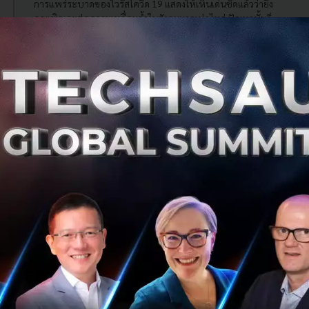
การแพร่ระบาดของไวรัสโควิด 19 แสดงให้เห็นเด่นชัดแล้วว่ายิ่ง
คุณเพิกเฉยต่อความเหลื่อมล้ำในสังคมมากเท่าไหร่ ปัญหานั้นก็
จะก่อตัวให้มีขนาดใหญ่ขึ้นแล้วกลับมาโจมตีคุณแรงกว่าเดิมซ้ำ
แล้วซ้ำเ...
ธันวาคม 11, 2021
| By
Techsauce Team
38
Tech & Biz
undp
thailand-policy-lab
สยามเซ็นเตอร์ เตรียมดันโมเดล Micro Retail จับมือ
UNDP ชูแนวคิด DiversCity Building สนับสนุนทุก
ความหลากหลาย
สยามเซ็นเตอร์ เตรียมพร้อมรับเทรนด์ความหลากลาย จับมือ
UNDP ชูแนวคิด DiversCity Building ปรับแผนธุรกิจเป็น
Micro Retail ดึง New Magnets แบรนด์ดังร่วมพื้นที่เพื่อ
รองรับลูกค้าทุกกลุ่ม ...
พฤศจิกายน 1, 2021
| By
Techsauce Team
1
Tech & Biz
undp
New Magnets
DiversCity Building