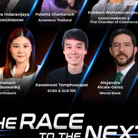
ออนไลน์ โดยใช้ข้อมูลชนิดเรียลไทม์แบบใหม่ รวมถึงการ
ทดลองเพื่อเร่...
มิถุนายน 22, 2021
| By
Techsauce Team
43
PR News
UNDP
SDGs
Accelerator Lab
UNDP ประเทศไทยจับมือกรุงไทย มูลนิธิรักษ์ไทย เปิด
ตัวตัวโครงการ Koh Tao Better Together
โครงการ BIOFIN ภายใต้ UNDP ประเทศไทยจับมือธนาคารกรุง
ไทยและมูลนิธิรักษ์ไทย เปิดตัวโครงการ Koh Tao, Better
Together ตั้งเป้าระดมทุนเพื่อช่วยจ้างงานคนขับเรือท่องเที่ยว
ขนาดเล็กบนเกาะเต...
ตุลาคม 30, 2020
| By
Techsauce Team
1
PR News
UNDP
travel
krungthai-bank
UNDP ร่วมกับ Change Fusion ผลักดัน Social