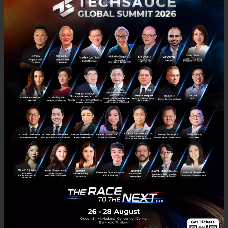
0
News
BOI
PCB
HDI PCB
Flexible PCB
‘Fervo Energy’ สตาร์ทอัพพลังงานความร้อนใต้พิภพ เปิดแผน
IPO ระดมทุน $1.3 พันล้าน จุดประกายคลื่นพลังงานสะอาดยุค