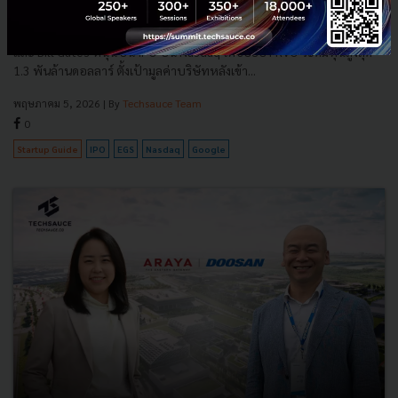
AI
Fervo Energy สตาร์ทอัพพลังงานความร้อนใต้พิภพยุคใหม่ที่มี Google
และ Bill Gates หนุน ยื่น IPO บน Nasdaq ใต้ชื่อย่อ FRVO ระดมทุนสูงสุด
1.3 พันล้านดอลลาร์ ตั้งเป้ามูลค่าบริษัทหลังเข้า...
พฤษภาคม 5, 2026
| By
Techsauce Team
0
Startup Guide
IPO
EGS
Nasdaq
Google