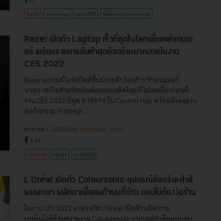
News
samsung
ces2022
Samsung home hub
Razer เปิดตัว Laptop เร็วที่สุดในโลกเพื่อเหล่าเกมเม
อร์ พร้อมรายการสินค้าสุดอัจฉริยะมากมายในงาน
CES 2022
Razer แบรนด์ไลฟ์สไตล์ชั้นนำระดับโลกสำหรับเกมเมอร์
ประกาศเปิดตัวผลิตภัณฑ์และแนวคิดใหม่ที่ไม่เคยมีมาก่อนที่
งาน CES 2022 ที่บูธ #15076 ใน Central Hall พร้อมยังคงสาน
ต่อกิจกรรม 'การหยุด...
มกราคม 7, 2022
| By
Techsauce Team
143
PR News
razer
ces2022
L'Oréal เปิดตัว Coloursonic อุปกรณ์อัจฉริยะทำสี
ผมพกพา ผลิตมาเพื่อคนทำผมที่บ้าน แบบไม่ต้องง้อร้าน
ในงาน CES 2022 ลาส เวกัส L'Oréal เปิดตัวนวัตกรรม
เทคโนโลยีด้านความงาม Coloursonic อุปกรณ์ทำสีผมพกพา