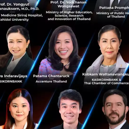
0
News
CES
bmw
CES2022
Hisense เปิดตัว Laser TV ความละเอียด 8K เครื่อง
แรกของโลกที่งาน CES 2022
Hisense บริษัทอุปกรณ์อิเล็กทรอนิกส์เพื่อผู้บริโภคและเครื่อง
ใช้ภายในบ้านชั้นนำระดับโลก ชูจุดเด่นผลิตภัณฑ์ซีรีส์ ULED 8K
Mini-LED และโซลูชันเทคโนโลยีจอแสดงผลด้วยเลเซอร์ความ
ละเอียด 8K...
มกราคม 6, 2022
| By
Techsauce Team
0
News
ces2022
hisense-group
Bosch ผลักดัน AI และ IoT เพิ่มคุณค่า ทุกผลิตภัณฑ์
ของบริษัทสามารถเชื่อมต่อถึงกันได้ พร้อมปรับโมเดล
ขายให้ครอบคลุมฐานรายได้จากการบริการ