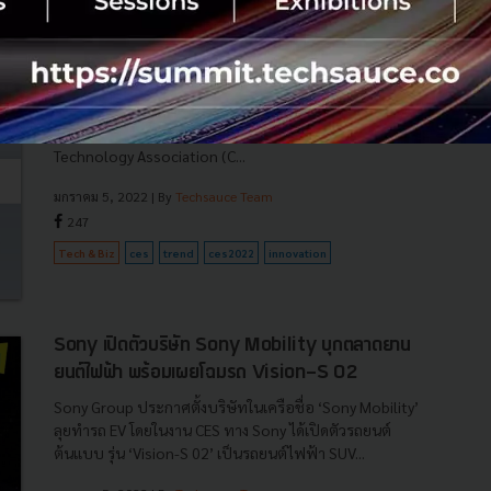
สรุปเทรนด์นวัตกรรม 2022 จากงาน CES ลาส เวกัส
จับตาเทรนด์นวัตกรรมที่น่าสนใจจาก CES 2022 งานแสดง
นวัตกรรมสุดยิ่งใหญ่ระดับโลก จัดขึ้นที่ Las Vegas เปิดงานรอบ
สื่อด้วย Steve Koenig VP Research จาก Consumer
Technology Association (C...
มกราคม 5, 2022
| By
Techsauce Team
247
Tech & Biz
ces
trend
ces2022
innovation
Sony เปิดตัวบริษัท Sony Mobility บุกตลาดยาน
ยนต์ไฟฟ้า พร้อมเผยโฉมรถ Vision-S 02
Sony Group ประกาศตั้งบริษัทในเครือชื่อ ‘Sony Mobility’
ลุยทำรถ EV โดยในงาน CES ทาง Sony ได้เปิดตัวรถยนต์
ต้นแบบ รุ่น ‘Vision-S 02’ เป็นรถยนต์ไฟฟ้า SUV...