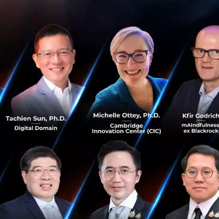
Ameca หุ่นยนต์ใกล้เคียงมนุษย์จากอังกฤษ โชว์ตัวใน
งาน CES
ในงาน CES 2022 ที่ Las Vegas ได้มีการจัดแสดงหุ่นยนต์
Ameca ตัวสีเทา ที่สามารถแสดงออกทางสีหน้าได้แบบเดียวกับ
มนุษย์ โดยเป็น Humanoid Robot หรือหุ่นยนต์ที่ถูกออกแบบ
มาเลียนแบบโครงสร้าง...
มกราคม 6, 2022
| By
Techsauce Team
0
News
robot
Ameca
ces2022
BMW เปิดตัวรถยนต์เปลี่ยนสีได้ คันแรกของโลก ที่งาน
CES2022
BMW เผยรถยนต์รุ่น BMW iX Flow ที่สามารถเปลี่ยนสีได้ โดย
การกดปุ่ม ซึ่งได้ร่วมมือกับ E Ink เทคโนโลยีนี้ เกิดขึ้นจาก การใช้
ไมโครแคปซูลหลายล้านเม็ด ซึ่งมีเส้นผ่านศูนย์กลางเทียบเท่า
กับค...
มกราคม 6, 2022
| By
Techsauce Team