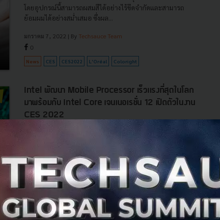
โดยอุปกรณ์นี้สามารถผสมสีได้อย่างไร้ขีดจำกัดและสามารถ
ย้อมผมได้อย่างสม่ำเสมอ ซึ่งผล...
มกราคม 7, 2022
| By
Techsauce Team
0
News
CES
CES2022
L'Oréal
Coloright
Intel พัฒนา Mobile Processor เร็วแรงที่สุดในโลก
มาพร้อมกับ Intel Core เจนเนอเรชั่น 12 เปิดตัวในงาน
CES 2022
Intel ได้ประกาศเปิดตัวโปรเซสเซอร์โมบายล์ที่เร็วที่สุดในโลก
ในงาน CES 2022 โดยนำสถาปัตยกรรมไฮบริดที่มีประสิทธิภาพ
สูงมาสู่แพลตฟอร์มโมบายล์เป็นครั้งแรกด้วยโปรเซสเซอร์โมบา
ยล์ Intel Cor...
มกราคม 6, 2022
| By
Techsauce Team
70
PR News
Intel
ces2022