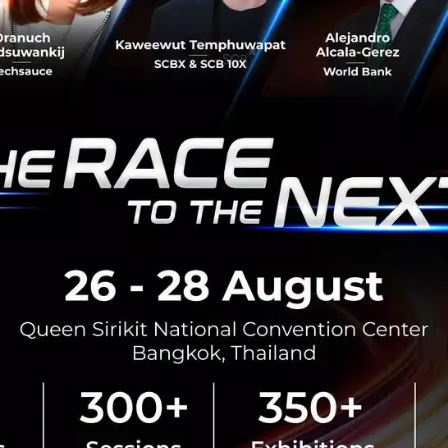
ไม่ว่าจะเป็นที่พักอาศัย บนท้องถนน ที่ทำงาน ในโรงพยาบาล
แม้กระทั่งในอวกาศ Bosch ได้พัฒนาคุณภาพชีวิตของผู้คน
อย่างต่อเนื่องในทุกแง่มุมของการใช้ชีวิตด้วยโซลูชั่นอัจฉริยะ
และการเชื่อมต่อ...
มกราคม 6, 2022
| By
Techsauce Team
0
News
AI
IoT
CES
bosch
Samsung ประกาศวิสัยทัศน์ Together for
Tomorrow ในงาน CES2022 เดินหน้าลด Carbon
Footprint แก้ไขปัญหาสิ่งแวดล้อมเร่งด่วน
Samsung Electronics เผยวิสัยทัศน์แห่งอนาคต “Together
for Tomorrow” บนเวที Keynote ก่อนงาน CES 2022 เพื่อ
ตอกย้ำความมุ่งมั่นของ Samsung ในการก้าวเข้าสู่ยุคใหม่แห่ง
การอยู่ร่วมกัน...
มกราคม 5, 2022
| By
Techsauce Team
0
News
Sustainable Focus
samsung
ces2022