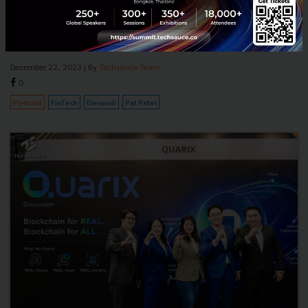
Is the crypto winter really coming to an end? How will the latest
technological developments such as artificial intelligence impact
FinTech and the world’s financial system? Find...
December 22, 2023
| By
Techsauce Team
0
Podcast
FinTech
Elevandi
Pat Patel