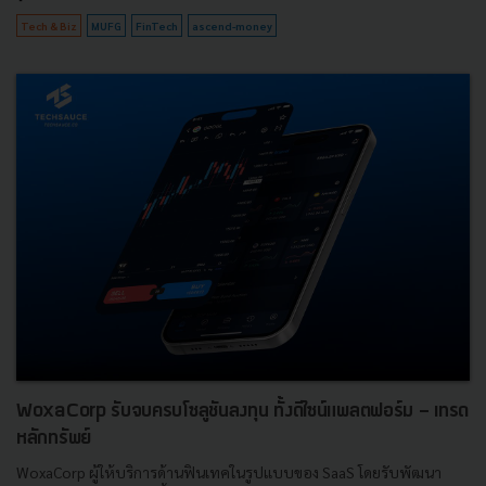
Tech & Biz
MUFG
FinTech
ascend-money
WoxaCorp รับจบครบโซลูชันลงทุน ทั้งดีไซน์แพลตฟอร์ม - เทรด
หลักทรัพย์
WoxaCorp ผู้ให้บริการด้านฟินเทคในรูปแบบของ SaaS โดยรับพัฒนา