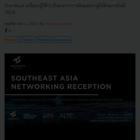
Elon Musk เตรียมปฏิวัติ X เป็นแอปฯ การเงินและหาคู่ได้ด้วยภายในปี
2024...
พฤศจิกายน 1, 2023
| By
Techsauce Team
0
News
x
twitter
fintech
elon-musk