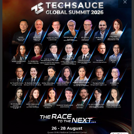
×
April 19, 2024
| By
Techsauce Team
26
PR News
fintech
Money 20/20 Asia 2024
TSG EP.52 Elevandi Sees Asia as the Next Leader
in FinTech