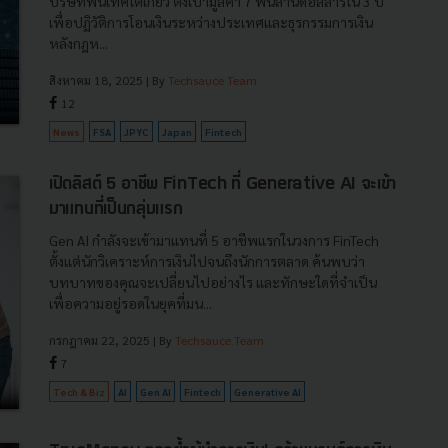
บริษัทฟินเทคโตเกียว ตั้งเป้ามูลค่า 7 พันล้านดอลลาร์ใน 3 ปี
เพื่อปฏิวัติการโอนเงินระหว่างประเทศและธุรกรรมการเงิน
หลังกฎห...
สิงหาคม 18, 2025
| By
Techsauce Team
12
News
FSA
JPYC
Japan
Fintech
เปิดลิสต์ 5 อาชีพ FinTech ที่ Generative AI จะเข้า
มาแทนที่เป็นกลุ่มแรก
Gen AI กำลังจะเข้ามาแทนที่ 5 อาชีพแรกในวงการ FinTech
ตั้งแต่นักวิเคราะห์การเงินไปจนถึงนักการตลาด ค้นพบว่า
บทบาทของคุณจะเปลี่ยนไปอย่างไร และทักษะใดที่จำเป็น
เพื่อความอยู่รอดในยุคที่มน...
กรกฎาคม 22, 2025
| By
Techsauce Team
7
Tech & Biz
AI
Gen AI
Fintech
Generative AI