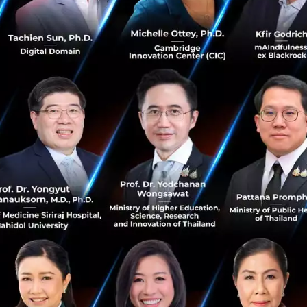
กรกฎาคม 18, 2025
| By
Techsauce Team
1
News
AI
Claude
Fintech
Anthropic
จ่ายบิลตรงเวลามีค่า! รัฐบาลเปิดทางใช้ "ประวัติค่าน้ำ-
ค่าไฟ" ยื่นกู้เงินผ่านแอป ‘ทางรัฐ’ ได้แล้ว
รัฐบาลดิจิทัลเปิดบริการใหม่! ประชาชนสามารถใช้ประวัติ
ชำระค่าน้ำ-ค่าไฟย้อนหลัง 6 เดือน ผ่านแอป ‘ทางรัฐ’ เป็น
เอกสารประกอบการขอสินเชื่อ ช่วยผู้ไม่มีรายได้ประจำเข้าถึง
แหล่งทุนได้ง่ายขึ้...
กรกฎาคม 17, 2025
| By
Techsauce Team
0
News
DGA
ทางรัฐ
FinTech
สินเชื่อ
อบาคัส ดิจิทัล ประกาศแต่งตั้ง “คุณทับขวัญ หอม
จำปา” รักษาการ CEO เดินหน้าปักธงฟินเทคไทย ขยาย
ตลาดสินเชื่อออนไลน์ ตั้งเป้ากำไรโต 2 เท่าภายในปี