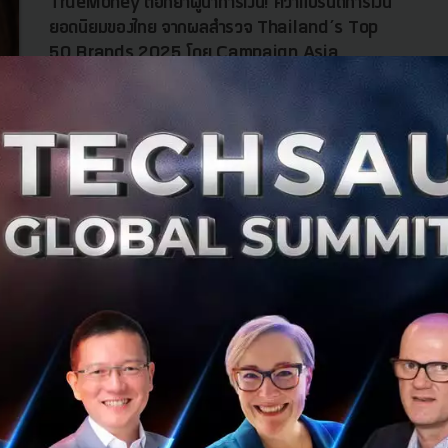
TrueMoney ตอกย้ำผู้นำการเงิน! คว้าแบรนด์การเงิน
ยอดนิยมของไทย จากผลสำรวจ Thailand’s Top
50 Brands 2025 โดย Campaign Asia
TrueMoney ตอกย้ำผู้นำด้านการเงินดิจิทัล! คว้าคะแนนสูงสุด
ในกลุ่มแบรนด์การเงิน จากผลสำรวจ Thailand’s Top 50
Brands 2025 โดย Campaign Asia พร้อมเป็นแบรนด์ไทยหนึ่ง
เดียวใน Top 5...
กรกฎาคม 21, 2025
| By
Techsauce Team
1.7k
PR News
FinTech
TrueMoney
Campaign Asia
Digital Payment
Anthropic เปิดตัวโซลูชัน AI “Claude for
Financial Services” พร้อมท้าชนยักษ์ใหญ่วงการ
การเงิน
Anthropic เปิดตัว Claude for Financial Services โซลูชัน AI
ใหม่ที่ช่วยให้นักวิเคราะห์การเงินทำงานได้เร็วและแม่นยำกว่า
เดิม ผ่านการเชื่อมต่อข้อมูลจาก Snowflake, S&P และอีก
มากมาย พร้อ...