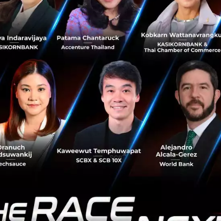
2568
อบาคัส ดิจิทัล ตั้ง 'ทับขวัญ หอมจำปา' นั่งรักษาการ CEO คน
ใหม่ สานต่อภารกิจขยายสินเชื่อออนไลน์ผ่านแอปมันนี่ทันเด
อร์ ตั้งเป้ากำไรโต 2 เท่าในปี 2568 ด้วยเทคโนโลยี AI...
กรกฎาคม 1, 2025
| By
Techsauce Team
0
PR News
AI
Fintech
Startup
MoneyThunder
Visa เปิดตัว 6 บริการใหม่ ใช้ AI Agent ช้อปปิ้ง-
จ่ายเงินแทนได้
Visa เสนอบริการจ่ายเงินด้วย AI Agent ร่วมมือกับผู้นำวงการณ์
เอไออย่าง OpenAI, Perplexity, Microsoft และ Anthropic
รวมถึงจับมือกับพาร์ทเนอร์ในภูมิภาคอย่าง ANTS
International, Grab แล...
มิถุนายน 2, 2025
| By
Techsauce Team
0
News
visa
fintech
payment
ai-agent