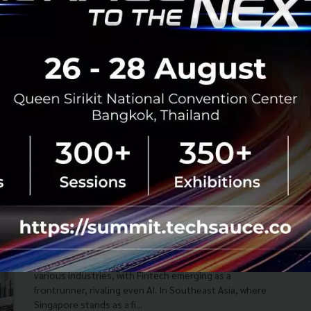
5 สูตรลับสิงคโปร์เป็นยักษ์ FinTech จากสายตา
นักการธนาคาร | Tech for Biz EP. 39
“เรื่องเงิน ๆ ทอง ๆ มันเป็นเรื่องส่วนตัว ไม่ว่าคุณจะเป็นบริษัท
ใหญ่ SME หรือลูกค้าทั่วไป คนเราก็ต้องกังวลเรื่องเงิน เพราะ
มันคือปากท้อง ดังนั้น คุณต้องมีความเข้าใจและเห็นใจ ใส่ลงไป
ใน...
เมษายน 22, 2025
| By
Techsauce Team
0
TS Video
fintech
singapore
The Future of Fintech in SEA: A
Perspective from Shayan Hazir
The digital age is driving exponential growth across
various industries, with Fintech emerging as a
frontrunner, rivaling even AI. In Southeast Asia, where
Singapore stands as a fi...