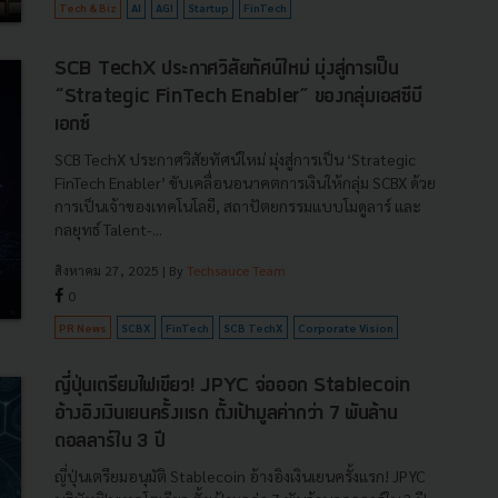
Tech & Biz
AI
AGI
Startup
FinTech
SCB TechX ประกาศวิสัยทัศน์ใหม่ มุ่งสู่การเป็น
“Strategic FinTech Enabler” ของกลุ่มเอสซีบี
เอกซ์
SCB TechX ประกาศวิสัยทัศน์ใหม่ มุ่งสู่การเป็น ‘Strategic
FinTech Enabler’ ขับเคลื่อนอนาคตการเงินให้กลุ่ม SCBX ด้วย
การเป็นเจ้าของเทคโนโลยี, สถาปัตยกรรมแบบโมดูลาร์ และ
กลยุทธ์ Talent-...
สิงหาคม 27, 2025
| By
Techsauce Team
0
PR News
SCBX
FinTech
SCB TechX
Corporate Vision
ญี่ปุ่นเตรียมไฟเขียว! JPYC จ่อออก Stablecoin
อ้างอิงเงินเยนครั้งแรก ตั้งเป้ามูลค่ากว่า 7 พันล้าน
ดอลลาร์ใน 3 ปี
ญี่ปุ่นเตรียมอนุมัติ Stablecoin อ้างอิงเงินเยนครั้งแรก! JPYC