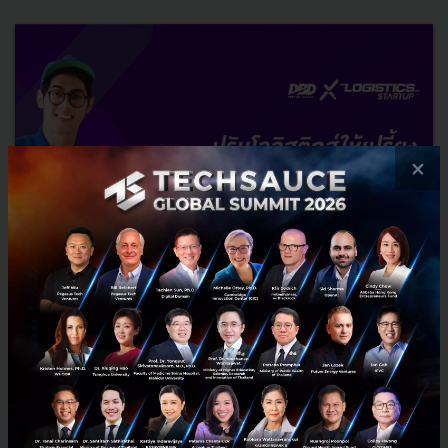
×
DBD SERVICE X LOGISTICS STARTUP รับสมัคร SME
จับมือ Startup ก้าวสู่โลกการค้าออนไลน์
กรมพัฒนาธุรกิจการค้า กระทรวงพาณิชย์ เชิญชวน SME ทั้งบุคคลธรรมดา
และนิติบุคคล ที่ขายสินค้าบนระบบออนไลน์สมัครร่วม DBD SERVICE X
LOGISTICS STARTUP พัฒนาศักยภาพธุรกิจ SME ด้วยเทคโนโลยี...