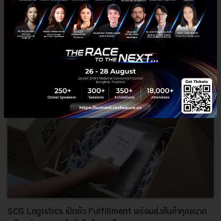
พฤษภาคม 18, 2020
| By
Techsauce Team
6
PR News
DBD
Startup
Logistics
fulfillment
SCG Logistics เปิดตัว Fulfillment พร้อมส่งสินค้าทุกขนาด