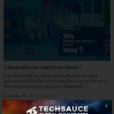
รักไม่ยอมเปลี่ยนแปลง Healthcare ก็เช่นกัน ?
ในขณะที่เทคโนโลยีเข้ามาเปลี่ยนแปลงโลกและทุกอุตสาหกรรม แต่
อุตสาหกรรมหนึ่งที่ไม่เปลี่ยนไปเท่าไหร่เลย ก็คือ Healthcare ซึ่งบทความ
นี้เป็นบทความพิเศษเรียกว่า Guest Post ซึ่งคุณหมอตั้ม (...
มิถุนายน 29, 2017
| By
Techsauce Team
3
×
Tech & Biz
Startup
HealthTech
Healthcare
Health at Home