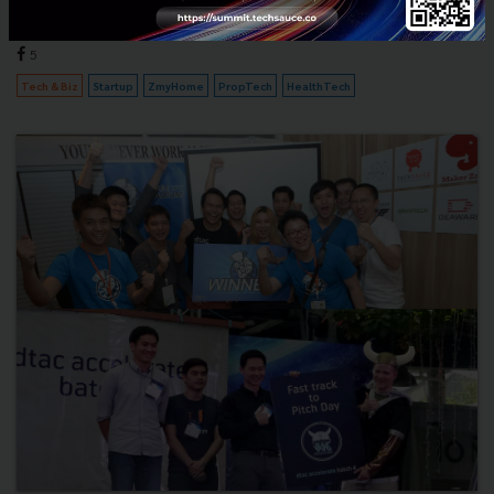
กรกฎาคม 28, 2016
| By
Techsauce Team
5
Tech & Biz
Startup
ZmyHome
PropTech
HealthTech