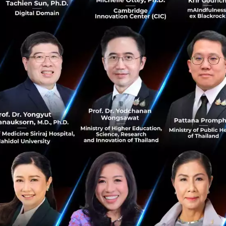
และจําหน่ายยาจากไต้หวัน ซึ่งการลงทุนดังกล่าวเป็นไปตาม
กลยุทธ์ในธุรกิจ ...
เมษายน 17, 2021
| By
Techsauce Team
0
News
ปตท
PTT
Lotus
New S-curve
PTT จับมือ IRPC เดินหน้าผลักดัน ธุรกิจ Life
Science ผลิตวัตถุดิบสำหรับอุปกรณ์ทางการแพทย์
กลุ่ม ปตท. นำโดย PTT และ IRPC เร่งเดินหน้าผลักดันธุรกิจ Life
Science ผลิตวัตถุดิบสำหรับอุปกรณ์ทางการแพทย์ มุ่งสร้าง
ความมั่นคงทางด้านอุตสาหกรรมทางการแพทย์และ
สาธารณสุขหวังยกระดับคุณภ...
มกราคม 11, 2021
| By
Techsauce Team
24
PR News
ptt
irpc
medical-hub
new-s-curve