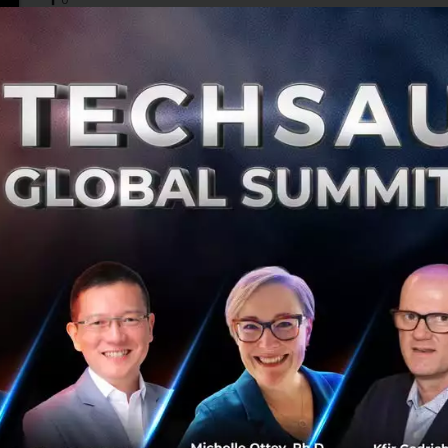
AI
AI
Google
Nature
Science
NRPT เปิดตัว alt. Eatery คอมมูนิตี้อาหาร Plant-
based ปักหมุดแห่งแรกบนพื้นที่สุขุมวิท 51 ของแสน
สิริ
NRPT จับมือ แสนสิริ ผู้นำด้านอสังหาริมทรัพย์ของประเทศ
เปิดตัวร้าน “alt. Eatery” คอมมูนิตี้อาหาร Plant-based นำ
เสนอผลิตภัณฑ์ที่ใช้โปรตีนจากพืช ทดแทนการใช้เนื้อสัตว์
ใจกลางเมืองแห่งแ...
พฤษภาคม 18, 2022
| By
Techsauce Team
0
PR News
nrpt
แสนสิริ
alt. Eatery
plant-based
PTT ทุ่ม 1,550 ล้านบาท ซื้อหุ้น 'Lotus' บริษัทผลิต
ยาจากไต้หวัน
PTT ทุ่มเงินลงทุนทั้งสิ้นประมาณ 50 ล้านเหรียญสหรัฐฯ (คิด
เป็นประมาณ1,550 ล้านบาท) เข้าซื้อหุ้น Lotus บริษัทผลิต