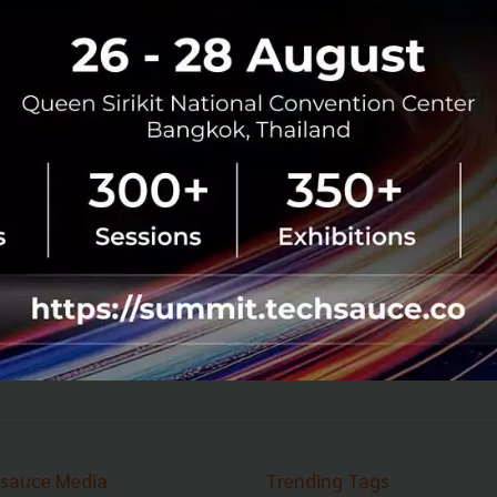
รพ.บำรุงราษฎร์ มุ่ง Medical Technology สร้าง
ความต่างอย่างสากล
Medical Technology ที่ปัจจุบันมาในบทบาทของ Big Data AI
และ Life Science (วิทยาศาสตร์ชีวภาพ) ที่พัฒนาอย่างรวดเร็ว
จึงถูกนำมาใช้ในหลายมิติเพื่อรับมือกับ Digital Disruption
และส่งเสริ...
กุมภาพันธ์ 26, 2019
| By
Chayanit Dasree
117
Corp Innov
AI
Life Science
Digital Disruption
Medical Technology
sauce Media
Trending Tags