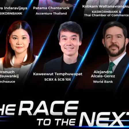
บอร์ด ปตท. ไฟเขียว ตั้ง บริษัทย่อย 'อินโนบิก แอลแอล
โฮลดิ้ง' เปิดช่องลุยธุรกิจยาในต่างประเทศ
คณะกรรมการบมจ. ปตท. ได้มีมติอนุมัติจัดตั้งบริษัท อินโนบิก
แอลแอล โฮลดิ้ง จํากัดซึ่งเป็นบริษัทย่อยของ PTT.ด้วยทุนจด
ทะเบียน 2,000 ล้านบาทโดยจัดตั้งขึ้นเพื่อเป็นช่องทางหนึ่งใน
การลงทุน...
ธันวาคม 23, 2020
| By
Techsauce Team
0
News
PTT
New business
Life science
ปตท. รุกหนักธุรกิจ New S-Curve ตั้งบริษัทย่อย ลุย
Life Science ยา อุปกรณ์การแพทย์
ปตท. รุกหนักธุรกิจ New S-Curve ตั้งบริษัทย่อย ลุย Life
Science ยา อุปกรณ์การแพทย์...
พฤศจิกายน 24, 2020
| By
Techsauce Team
2
News
ptt
new-s-curve
life-science