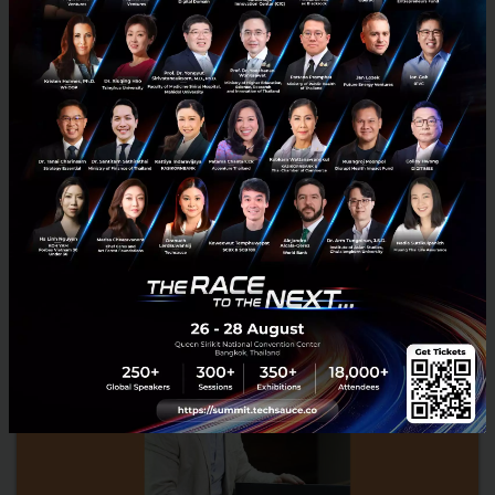
Social Media : More than Snacks & Selfies!
We know about the rise in social media and importance in which is
plays on our personal lives, yet Marketbuzzz, Thailand’s innovative
leader in mobile marketing research, reveals t...
February 28, 2018
| By
Techsauce Team
0
News
Statistic
Buzzebees
Marketbuzzz
Social Media