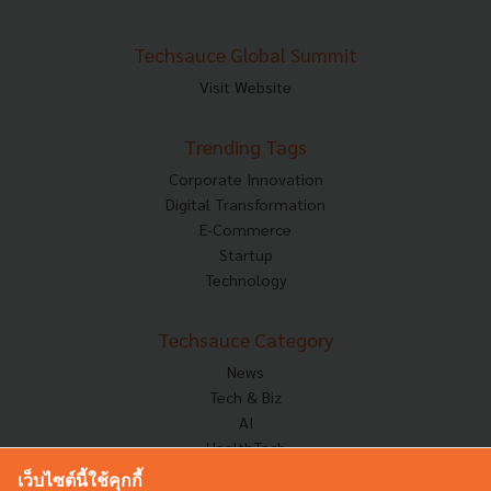
Techsauce Global Summit
Visit Website
Trending Tags
Corporate Innovation
Digital Transformation
E-Commerce
Startup
Technology
Techsauce Category
News
Tech & Biz
AI
HealthTech
Exec Insight
เว็บไซต์นี้ใช้คุกกี้