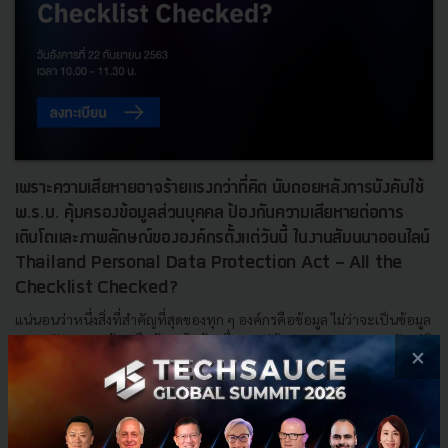
เพราะความเสียหายอาจร้ายแรงกว่าที่คิด นับถอยหลังการบังคับใช้
พ.ร.บ. คุ้มครองข้อมูลส่วนบุคคล ป้องกันความเสียหายต่อการ
เติบโตและภาพลักษณ์ขององค์กรตั้งแต่วันนี้ ในงานสัมนนาออนไลน์
Thailand Personal Data Protection Act - All the
Checklist Checked?
แน่นอนว่าหนึ่งสิ่งที่สำคัญที่สุดของทุก ๆ องค์กรคือข้อมูล ไม่ว่าจะเป็นข้อมูล
ของพนักงาน ลูกค้า หรือข้อมูลในด้านอื่น ๆ แต่ด้วยการออกพระราชบัญญัติ
×
คุ้มครองข้อมูลส่วนบุคคลของประเทศไทย (...
กันยายน 14, 2020
| By
Techsauce Team
8