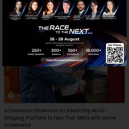
Saucy Thoughts
PR
Startup
Startup
aCommerce introduces its SmartShip Multi-
Shipping Platform to help Thai SMEs with easier
ecommerce