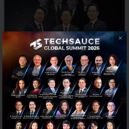
×
เกาหลีใต้อาจขึ้นเป็นผู้นำ AI รายต่อไป ใช้เวลา 43 ปี ปีนจาก
ประเทศจนที่สุดในโลก และอาจใช้เวลาแค่ 3 ปีแซงหน้าทุกคน
จากประเทศยากจน เกาหลีใต้ใช้ 43 ปีสร้างชาติ และใช้เวลาเพียง 3 ปีทุ่มงบ
มหาศาลลงทุนอุตสาหกรรมชิปและ AI ดันประชากรขึ้นแท่นรวยเร็วที่สุดใน
โลก อ่านเบื้องหลังที่นี่...
กรกฎาคม 7, 2026
| By
Techsauce Team
0
AI
AI
sk-hynix
South Korea