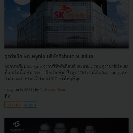
จุดกำเนิด SK Hynix บริษัทที่ผ่านมา 3 แชโบล
ถอดบทเรียน SK Hynix จากบริษัทที่เกือบล้มละลาย 2 รอบ สู่ราชาชิป HBM
ที่เบอร์หนึ่งอย่าง Nvidia ต้องง้อ ทำกำไรพุ่ง 415% จนโค่น Samsung และ
กำลังจะสร้างประวัติศาสตร์ IPO ครั้งใหญ่ที่สุด...
กรกฎาคม 9, 2026
| By
Techsauce Team
0
Based On
sk-hynix