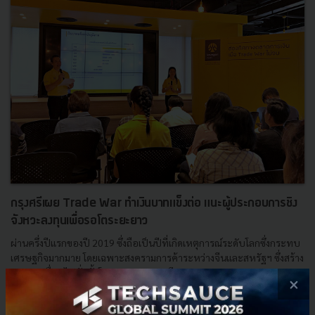
กรุงศรีเผย Trade War ทำเงินบาทแข็งต่อ แนะผู้ประกอบการชิง
จังหวะลงทุนเพื่อรอโตระยะยาว
ผ่านครึ่งปีแรกของปี 2019 ซึ่งถือเป็นปีที่เกิดเหตุการณ์ระดับโลกซึ่งกระทบ
เศรษฐกิจมากมาย โดยเฉพาะสงครามการค้าระหว่างจีนและสหรัฐฯ ซึ่งสร้าง
แรงกระเพื่อมไปทั่วทั้งโลก ธนาคารกรุงศรีอยุธยา...
×
กรกฎาคม 4, 2019
| By
Techsauce Team
95