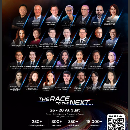
News
Krungsri
Economic
Trade War
US vs China : ศึกษาขุมกำลังจีน ผ่านมุมมองนักลงทุน
อีกหนึ่ง session ในงาน Techsauce Global Summit 2019 ที่ฮอตฮิตไม่
แพ้หัวข้ออื่นก็คือ session ‘The Race of Superpowers: US Versus