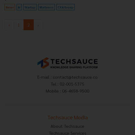
News
AI
Startup
Wellness
CXA Group
‹
1
2
›
E-mail :
contact@techsauce.co
Tel : 02-001-5375
Mobile : 06-4658-9500
Techsauce Media
About Techsauce
Techsauce Services