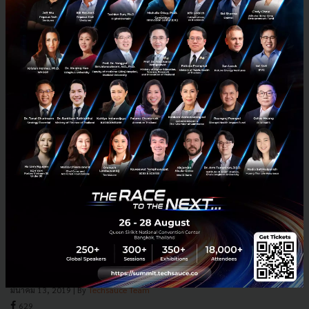
อายุ 50 ยังไม่สายที่จะเริ่มธุรกิจ! Founder หญิงนำ Startup
ระดมทุน 25 ล้านเหรียญ มี CVC ไทย Fuchsia VC เข้าร่วม
CXA Group ผู้บริการด้านสุขภาพจากสิงคโปร์ ออกแถลงการณ์เมื่อวันพุธที่
ผ่านมา ถึงการระดมทุน 25 ล้านดอลลาร์ จาก VC รายใหม่อย่าง HSBC
Holdings Plc......
มีนาคม 13, 2019
| By
Techsauce Team
629