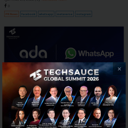
0
PR News
facebook
whatsapp
metaverse
instagram
×
ADA Introduces WhatsApp Business Platform to
Transform CX for Medium and Large Businesses in