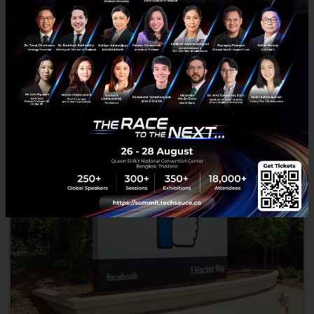
APAC
ADA is now a WhatsApp Business Solution Provider (BSP) in the
APAC region. Through the WhatsApp Business Platform, ADA will
empower businesses to connect with their customers in a ...
February 9, 2022
| By
Techsauce Team
20
PR News
ada
business
whatsapp
customer-experience