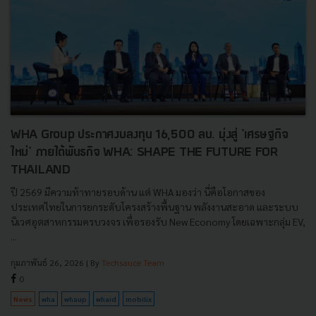
WHA Group ประกาศงบลงทุน 16,500 ลบ. มุ่งสู่ 'เศรษฐกิจ
ใหม่' ภายใต้พันธกิจ WHA: SHAPE THE FUTURE FOR
THAILAND
ปี 2569 มีความท้าทายรอบด้าน แต่ WHA มองว่า นี่คือโอกาสของ
ประเทศไทยในการยกระดับโครงสร้างพื้นฐาน พลังงานสะอาด และระบบ
นิเวศอุตสาหกรรมครบวงจร เพื่อรองรับ New Economy โดยเฉพาะกลุ่ม EV,
...
กุมภาพันธ์ 26, 2026
| By
Techsauce Team
0
News
wha
whaup
whaid
mobilix