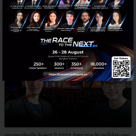
ครบวงจร...
กรกฎาคม 21, 2023
| By
Techsauce Team
0
News
solution
platform
zipevent
techsauce
เจาะเทรนด์ธุรกิจ Event ปี 2022 ทิศทางการจัดงานที่ผู้ประกอบ