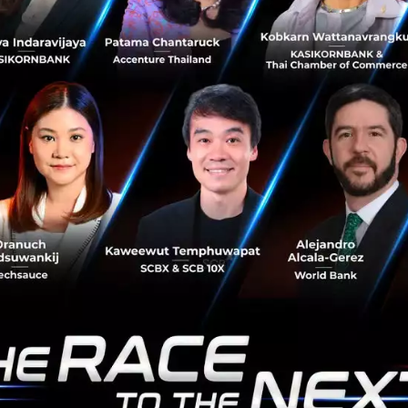
Zoom ถูกฟ้องหลังส่งข้อมูลผู้ใช้ให้ Facebook
Zoom เจอปัญหาการฟ้องร้องในสหรัฐอเมริกา เมื่อมีผู้พบว่า
Zoom มีการส่งข้อมูลให้แก่บริษัทอื่นโดยไม่แจ้งผู้ใช้อย่าง
ชัดเจน...
เมษายน 2, 2020
| By
Atthawut Prathumrat
57
Tech & Biz
Zoom
online meetings
video conferencing
5 เหตุผลที่ทำให้ Zoom กลายเป็นสุดยอด app แห่ง
โลกธุรกิจชั่วข้ามคืน
เรียนรู้ 5 สิ่งที่ Zoom ทำได้ดีจนขึ้นแท่นเป็น app สำคัญแห่งโลก
ธุรกิจในช่วงข้ามคืน...
มีนาคม 30, 2020
| By
Techsauce Team
77
Tech & Biz
Zoom