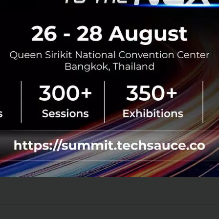
CEO Zoom ผู้พาบริษัทออก IPO ในระยะเพียง 8 ปี
ชายชาวจีนผู้ถูกปฏิเสธ VISA ถึง 8 ครั้ง
Zoom แอปพลิเคชั่นที่หลายองค์กรใช้สำหรับ Video
Conference Call เป็นบริษัท Unicorn ตัวล่าสุดที่พึ่งออก IPO
ที่ Nasdaq ด้วยตัวเลขการระดมทุน 751 ล้านเหรียญสหรัฐฯ
มูลค่าบริษัท 9 พันล้าน...
เมษายน 21, 2019
| By
mimee
2.1k
Tech & Biz
IPO
Zoom
Unicorn
Eric Yuan