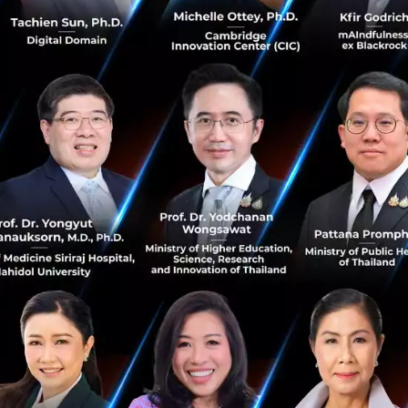
พิธีการแบบเดิมด้วยตัวเองได...
เมษายน 7, 2020
| By
Techsauce Team
0
News
Zoom
Robot
BBT University
Virtual Graduation Ceremony
SpaceX หยุดใช้ Zoom เพราะกังวลด้านความ
ปลอดภัย
Zoom เป็นซอฟต์แวร์สำหรับการประชุมทางไกลหรือวิดีโอ
คอนเฟอเรนซ์ที่ได้รับความนิยมอย่างมากในเวลานี้ แต่เร็วๆ นี้มี
ความกังวลด้านความปลอดภัยและความเป็นส่วนตัวเกิดขึ้นกับ
Zoom เพิ่มขึ้น แม...
เมษายน 3, 2020
| By
Atthawut Prathumrat
17
Tech & Biz
Zoom
SpaceX
online meetings
video conferencing