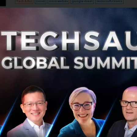
Tech & Biz
zoom
cisco-webex
google-meet
microsoft-teams
Zoom ออกรุ่น 5.0 ปรับปรุงความปลอดภัย เพิ่มการ
เข้ารหัส เลือกศูนย์ข้อมูลได้
หลังจากเผชิญปัญหาด้านความปลอดภัยมาอย่างต่อเนื่อง
Zoom ผู้ให้บริการระบบสนทนาแบบวิดีโอจึงได้ตั้งธงว่าจะ
หยุดพัฒนาฟีเจอร์ใหม่เป็นเวลา 90 วันเพื่อปรับปรุงความ
ปลอดภัยของระบบ ผ่านมากว่า 2...
เมษายน 23, 2020
| By
Atthawut Prathumrat
13
Tech & Biz
zoom
online meetings
video conferencing
มหาลัยญี่ปุ่นรับปริญญาผ่านหุ่นยนต์สุดล้ำ ย้ำเตือน
Social Distancing
มหาลัย Business BreakThrough ในกรุงโตเกียวได้จัดพิธีรับ
ปริญญาแบบใหม่ เนื่องด้วยสถานการณ์ระบาดของไวรัส
COVID-19 ทั่วโลกทำให้นักศึกษาไม่สามารถมารับปริญญาตาม