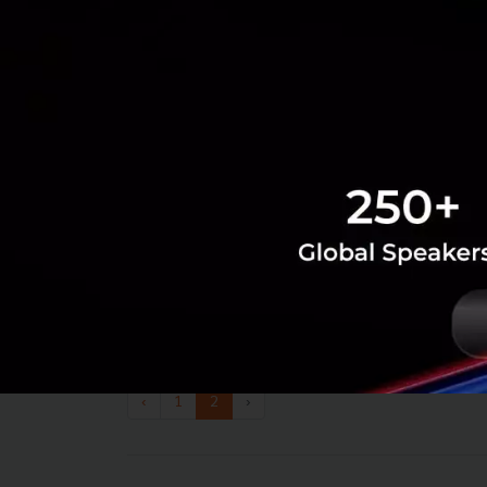
‹
1
2
›