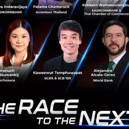
ประชาชน ล่าสุดมติคณะรัฐมนตรีเห็นชอบให้หน่วยงานยกเลิก
การออกเอกสารด้วยกระดาษ พร้อมดำเนินงานผ่านระบบ
ดิจิทัลและระบบอิเล็กทรอนิกส์ (e-Servi...
เมษายน 3, 2019
| By
Techsauce Team
733
News
goverment
E-Government
True ลงทุนใน Crave Interactive ผู้พัฒนา
Smart Hotel Solution แย้มลุยตลาด IoT
ปี 2019 ยังคงเป็นปีที่ Corporate ใหญ่ของไทยมีความ
เคลื่อนไหวอย่างคึกคัก โดยเฉพาะการเสริมแกร่งด้านนวัตกรรม
ผ่านการลงทุนหรือครอบครอง Tech Company และ Tech
Startup ซึ่งล่าสุด เมื่อวันที...
เมษายน 3, 2019
| By
Techsauce Team
107
News
Investment
True Corporation
Crave Interactive
Internet of Things