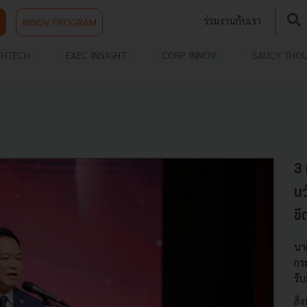
ร่วมงานกับเรา
INNOV PROGRAM
THTECH
EXEC INSIGHT
CORP INNOV
SAUCY THO
3 
นว
ข
นา
กร
รั
สิ