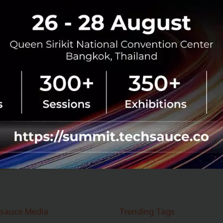
ขสมก. จับมือธนาคารกรุงไทย นำร่องรถเมล์ 510 ชำระ
เงินแบบไร้เงินสด
องค์การขนส่งมวลชนกรุงเทพ (ขสมก.) ร่วมกับ ธนาคารกรุงไทย
นำร่องบริการรับชำระค่าโดยสารแบบไร้เงินสด (Cashless)
บนรถโดยสารปรับอากาศ สาย 510 ทุกคัน เป็นระยะเวลา 2
เดือน เริ่มตั้งแต่วันที...
เมษายน 3, 2019
| By
Techsauce Team
375
News
BMTA
61
1362
1363
1364
...
1737
1738
›
sauce Media
Trending Tags