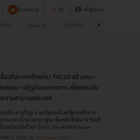
ส่งบทความ
TH
EN
เข้าสู่ระบบ
UGHTS
Based On
SUSTAINABLE
VIDEOS
P
เรื่องที่ประเทศไทยต้อง Focus สร้างคน–
ัตกรรม–ปฏิรูประบบราชการ เพื่อยกระดับ
ีดความสามารถประเทศ
ยอนุทิน ชาญวีรกูล นายกรัฐมนตรีและรัฐมนตรีว่าการ
ะทรวงมหาดไทย กล่าวปาฐกถาพิเศษในหัวข้อ “ฝ่าวิกฤติ
บมือระเบียบโลกใหม่” ในงาน The INTANIA Forum
งหาคม 6, 2026
| By
Techsauce Team