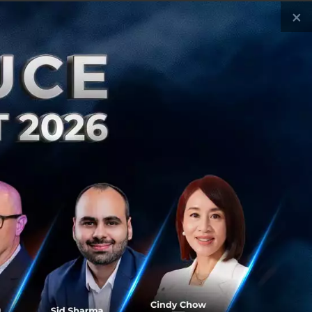
×
ws
ประเทศไทย
เศรษฐกิจไทย