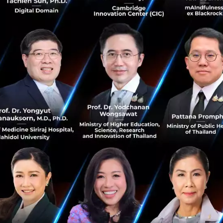
เมษายน 5, 2019
| By
Issaree Chulakasem
149
News
5G
KT
Samsung
LG Uplus
CPALL แจ้ง กลต. เข้าซื้อหุ้น Thai Smart Card
ทั้งหมด มูลค่าราว 788 ล้านบาท
เป็นความเคลื่อนไหวด้าน Digital Payment ที่น่าสนใจไม่น้อย
เมื่อ CPALL บริษัทค้าปลีกรายใหญ่ของไทย แจ้งต่อกรรมการ
ตลาดหลักทรัพย์แห่งประเทศไทย หรือ กลต. ถึงเรื่องการเข้า
ถือหุ้นในบริษัท ...
เมษายน 4, 2019
| By
Techsauce Team
455
News
CPALL
Retail
Thai Smart Card
Digital Payment
ไฟเขียว! หน่วยงานราชยกเลิกการใช้กระดาษ เตรียม
ออกเอกสารระบบดิจิทัล
หลังจากหลายหน่วยงานภาครัฐมีการยกเลิกการใช้บัตร