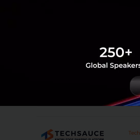
‹
1
2
...
1358
1359
1360
13
Tech