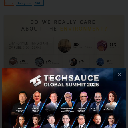
News
Hologram
ช่อง 3
×
เผยโพลคนไทย 87% มีแนวโน้มโหวตพรรคการเมืองที่ให้ความ
สำคัญกับสิ่งแวดล้อม
จากโพลสำรวจความคิดเห็นโดยมาร์เก็ตบัซซ เมื่อถามถึงประเด็นทางสังคมที่
ประชาชนเป็นกังวล ปรากฏว่า “ปัญหาด้านสิ่งแวดล้อม” เป็นปัญหาที่คน
ไทยโหวตให้เป็นปัญหาสำคัญอันดับต้นๆ ของประเทศมากกว่...