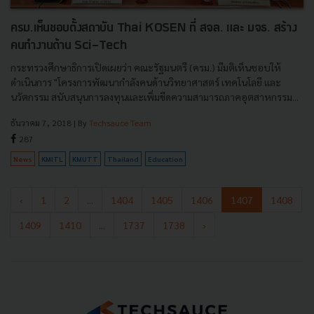
ครม.เห็นชอบตั้งสถาบัน Thai KOSEN ที่ สจล. และ มจธ. สร้าง
คนทำงานด้าน Sci-Tech
กระทรวงศึกษาธิการเปิดเผยว่า คณะรัฐมนตรี (ครม.) มีมติเห็นชอบให้
ดำเนินการ "โครงการพัฒนากำลังคนด้านวิทยาศาสตร์ เทคโนโลยี และ
นวัตกรรม สนับสนุนการลงทุนและเพิ่มขีดความสามารถภาคอุตสาหกรรม...
ธันวาคม 7, 2018
| By
Techsauce Team
287
News
KMITL
KMUTT
Thailand
Education
‹
1
2
...
1404
1405
1406
1407
1408
1409
1410
...
1737
1738
›