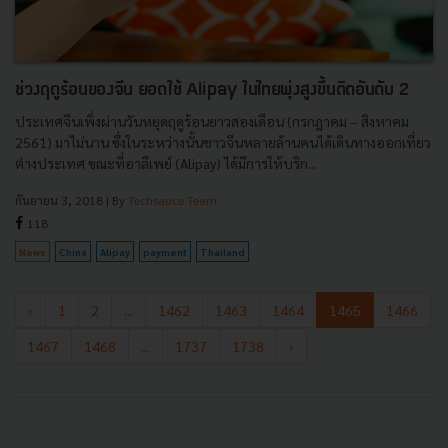
ช่วงฤดูร้อนของจีน ยอดใช้ Alipay ในไทยพุ่งสูงขึ้นติดอันดับ 2
ประเทศจีนเพิ่งผ่านวันหยุดฤดูร้อนยาวสองเดือน (กรกฎาคม – สิงหาคม
2561) มาไม่นาน ซึ่งในระหว่างนั้นชาวจีนหลายล้านคนได้เดินทางออกเที่ยว
ต่างประเทศ ขณะที่อาลีเพย์ (Alipay) ได้มีการให้บริก...
กันยายน 3, 2018
| By
Techsauce Team
118
News
China
Alipay
payment
Thailand
‹
1
2
...
1462
1463
1464
1465
1466
1467
1468
...
1737
1738
›