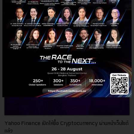
ประเทศไทย (กฟผ.) จับมือเป็นพันธมิตรด้านดิจิทัลเพื่อสนับสนุนการ
ดำเนินงานทางด้านเทคโนโลยีและนวัตกรรมของ กฟผ. นำเทคโนโลยีขั้นสู...
กันยายน 4, 2018
| By
Techsauce Team
131
News
SCB
EGAT
cyptocurrency
Yahoo Finance เปิดให้ซื้อ Cryptocurrency ผ่านหน้าเว็บไซต์
แล้ว