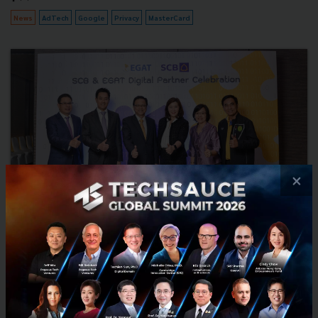
News
AdTech
Google
Privacy
MasterCard
×
SCB จับมือ EGAT นำเทคโนโลยีพัฒนาบริการระบบบริหารการ
เงินดิจิทัล
ธนาคารไทยพาณิชย์ จำกัด (มหาชน) ผนึก การไฟฟ้าฝ่ายผลิตแห่ง