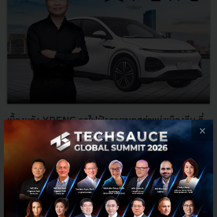
เบื้องหลัง XPENG รถไฟฟ้าฉายาเทสล่าแห่งเมืองจีน ที่
×
กำลังท้าทายโลก EV ด้วยเทคโนโลยี
สิ่งที่ทำให้ XPENG แตกต่างจากคู่แข่งในประเทศจีน คือวิสัยทัศน์ที่
ชัดเจนในการผสมผสานความเชี่ยวชาญจากโลกดิจิทัลเข้ากับ
อุตสาหกรรมยานยนต์ จนถูกขนานนามว่าเป็น Tesla แห่งเมืองจีน บ้า
งก็ว่...
กันยายน 2, 2024
| By
Kriengsak Maolee