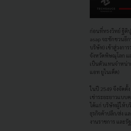
ก่อนที่ทรงวิทย์ ฐิ
asap จะชักชวนอีกหนึ
บริษัท) เข้าสู่วงก
จังหวัดพิษณุโลก แ
เป็นตัวแทนจำหน่าย
แอท ยูไนเต็ด)
ในปี 2549 จึงจัดตั
เช่าระยะยาวแบบครบว
ได้แก่ บริษัทผู้ใ
ธุรกิจค้าปลีก/ส่ง 
งานราชการ และรัฐว