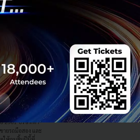
วงต่อมาเริ่มสร้าง
่เช่ารถได้ ทั้งใน
ว”
ดนคือ ความเชื่อมั่น
ื่องนี้ โดยมีตัวชี้
 96 คัน ในปี 2549
บบก้าวกระโดดของ
ถือว่าเป็นลำดับต้น
นปี 2561 บริษัททำ
ายขายรถมือสอง และ
ห้จบสิ้นปีนี้ที่