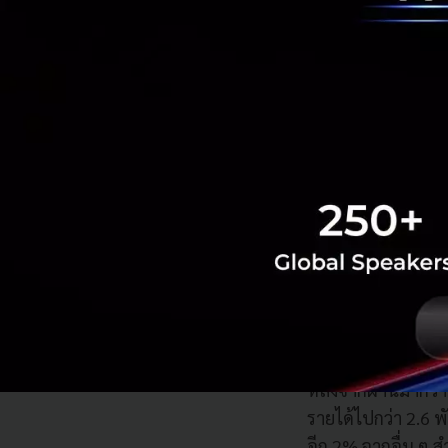
บริการรถยนต์ให้เ
“ช่วง 4-5 ปีแรกเป็
แบรนด์และขยายฐานลู
เรืื่องเวลาส่งมอบร
ทรงวิทย์ เล่าอีกว่า
ของลูกค้า จำนวนรถท
วัดความสำเร็จของธุ
เป็น 6,375 คัน ใน
ภาคการขนส่งและโลจิ
ๆ ของวงการ Car 
หลังจากผ่านมากว่า 
รายได้ไปกว่า 2.6 
อีก 2% จากอื่น ๆ สำ