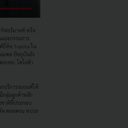
อร์ฟอร์มานซ์ หรือ
อหุ้นและกรรมการ
์ยี่ห้อ Toyota ใน
ณฑล ปัจจุบันยัง
โดยบจก. โตโยต้า
จากบริการรถยนต์ให้
กลุ่มลูกค้าหลัก
ามชาติที่ประกอบ
ริษัท ตลอดจน หน่วย