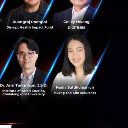
รถมาบุกเบิก แม้ใน
่ฐานลูกค้าเริ่มแข็ง
งเริ่มขยับการลงทุน
งชื่อเดียวในการให้