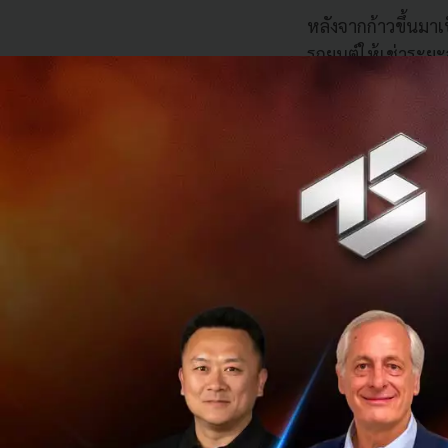
หลังจากก้าวขึ้นมาเ
รถยนต์ให้เช่าระยะ
ทุกกลุ่มเป้าหมายโด
เป็นการตอบรับต่อคว
เปลี่่ยนไป รวมถึง
ของภาคการท่องเที
ทั้้งนี้ในปี 2560 
ระยะยาว (4-5 ปี) ท
ต่อปีอยู่ท่ี่ 15% ท
มูลค่าตลาดรวมอยู่ที
เรามองเ