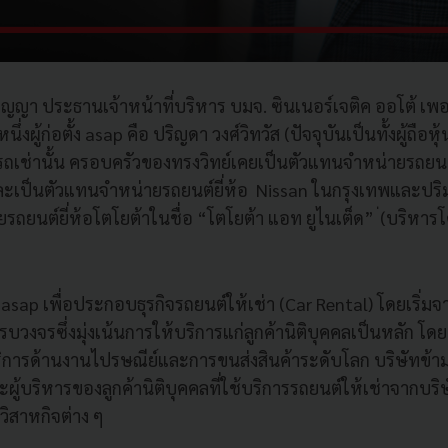
ติปุญญา ประธานเจ้าหน้าที่บริหาร บมจ. ซินเนอร์เจติค ออโต้ เพ
่งผู้ก่อตั้ง asap คือ ปริญดา วงศ์วิทวัส (ปัจจุบันเป็นทั้งผู้ถื
ารรถเช่านั้น ครอบครัวของทรงวิทย์เคยเป็นตัวแทนจำหน่ายรถยนต
ละเป็นตัวแทนจำหน่ายรถยนต์ยี่ห้อ Nissan ในกรุงเทพและปริม
รถยนต์ยี่ห้อโตโยต้าในชื่อ “โตโยต้า แอท ยูไนเต็ด” ่(บริหาร
้ง asap เพื่อประกอบธุรกิจรถยนต์ให้เช่า (Car Rental) โดยเริ่ม
งจรซึ่งมุ่งเน้นการให้บริการแก่ลูกค้านิติบุคคลเป็นหลัก โดยมี
ห้บริการด้านงานไปรษณีย์และการขนส่งสินค้าระดับโลก บริษัทข้
และผู้บริหารของลูกค้านิติบุคคลที่ใช้บริการรถยนต์ให้เช่าจากบ
ิสาหกิจต่าง ๆ