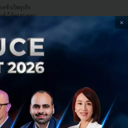
อช้าเปิดธุรกิจ
กค้าให้ครอบคลุม
×
งสุดแล้ว ยัง
ไตล์ของผู้บริโภคที่
C) และการเติบโต
 แบ่งเป็นเช่าแบบ
าการเติบโตเฉลี่ย
% ซึ่งน่าจะทำให้
อัตราส่วนของ