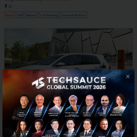
31
News
GM
Maven
Car Sharing
General Motors
×
Volkswagen เตรียมเปิดตัว WE บริการให้เช่ารถยนต์ไฟฟ้าใน
เยอรมนีช่วงปี 2019
ก่อนหน้านี้ โฟล์คสวาเกน (Volkswagen) ได้เริ่มเปิดตัวบริษัทลูกที่ชื่อ
ว่า MOIA ในปี 2016 เน้นให้ความสำคัญกับบริการเรียกรถผ่านแอป (Ride-