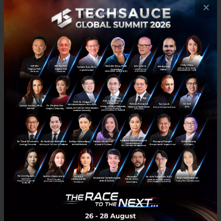
×
1
Exec Insight
Podcast
TMA
SCG
Podcast
SCG CBM
พลิกโจทย์อสังหาฯ ด้วย Mindset 'นักเเก้ปัญหา' คุณณัฐพงศ์
คุณากรวงศ์ CEO SC ASSET