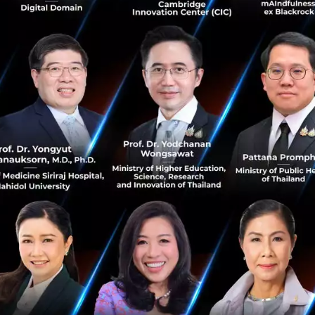
กุมภาพันธ์ 2, 2016
| By
Techsauce Team
1
Tech & Biz
digio
Startup
StockRadars
AIS the StartUp
รวม 13 บริษัท tech ตัวแม่ใน SE Asia ที่ได้เข้าสู่
ตลาดหลักทรัพย์
ในภูมิภาคเอเชียตะวันออกเฉียงใต้ (SE Asia) เรียกได้ว่ายังมี
บริษัทด้าน tech ที่ได้เข้าสู่ตลาดหลักทรัพย์จำนวนน้อยอยู่เมื่อ
เทียบกับภูมิภาคอื่น ทั้งนี้เรามีมาเลเซียและสิงคโปร์ เป็นสอง
ปร...
กุมภาพันธ์ 2, 2016
| By
oravee
2
News
southeast asia
จากเส้นทาง SME ผันตัวสู่การเป็น Tech Startup
ของ ClaimDi
ไม่ใกล้ไม่ไกลจากอนุสาวรีย์ชัย ใครจะรู้ว่ามีออฟฟิสของ