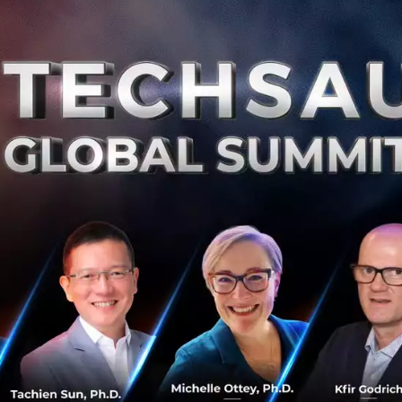
สิ
0
Ba
สร้างโอกาสขยายตลาดสู่ต่างประเทศกันอย่างไร -
StockRadars และ Digio
จากบทความครั้งก่อนที่นำเสนอ Startup ที่เข้าร่วมโครงการ
Singtel Group-Samsung Regional Mobile App Challenge
นอกจากทีม Socialgiver และ FlowAccount แล้วนั้น ยังมี
Startup อีก 2 บริษัท...