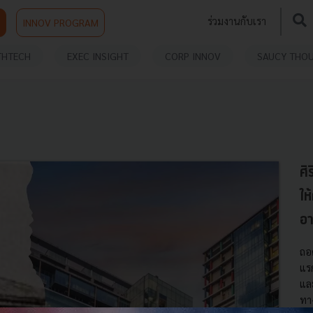
ร่วมงานกับเรา
INNOV PROGRAM
THTECH
EXEC INSIGHT
CORP INNOV
SAUCY THO
ศิ
ให
อา
ถอ
แร
แล
ทา