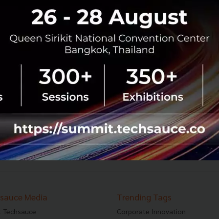
ธุรกิจธนาคารกำลังถูกสั่นคลอนจาก Fintech
Startups?
“ธนาคารกำลังถูกคุกคาม จากเหล่า startups สาย Fintech ทั้ง
หลาย" Tom Loverro จาก RRE Ventures และแสดงให้เห็นว่า
มีผู้เล่นหลักคนไหนกำลังเป็นที่จับตามอง ทาง CB Insights เลย
ได้มีการรวบรว...
มกราคม 29, 2016
| By
Techsauce Team
0
News
banking
FinTech
Startup
92
2693
2694
2695
...
2763
2764
›
sauce Media
Trending Tags
 Techsauce
Corporate Innovation