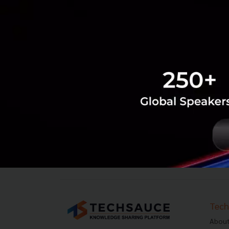
‹
1
2
...
2689
2690
2691
26
Tech
About