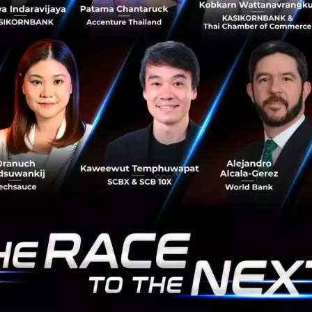
Startup พร้อมคนรุ่นใหม่ไฟแรงกว่า 30 ชีวิต พร้อมพัฒนา
Product เพื่อตอบโจทย์สายธุรกิจด้านประกันภัยโดยเฉพาะ
เรากำลังพูดถึง Claim D...
กุมภาพันธ์ 1, 2016
| By
Techsauce Team
0
Tech & Biz
SME
claimdi
Startup
Insurance
คุยสบายๆ กับนพ.รัฐแห่ง iamdr คุณหมอสาย Code
ที่สนใจ Startup อย่างจริงจัง
หากใครได้ติดตาม Techsauce ก็คงจะได้อ่านบทสัมภาษณ์
หลายๆ Startup หรือนักลงทุน ที่น่าสนใจ คราวนี้ขอฉีกแนว
บ้างด้วยการมาคุยกับคุณหมอท่านหนึ่งที่มีความสนใจได้การ
Code ซึ่งตอนนี้ตัวเองก็ท...
มกราคม 29, 2016
| By
Techsauce Team
0
Tech & Biz
Rath
iamdr
Startup
Thailand