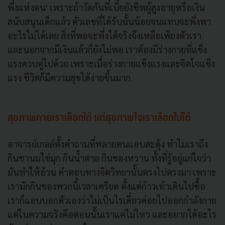
พึ่งแห่งตน' เพราะถ้าวัดกันที่เบี้ยยังชีพผู้สูงอายุหรือเงิน
สนับสนุนเด็กแล้ว ตัวเลขที่ได้รับนั้นน้อยจนแทบจะพึ่งพา
อะไรไม่ได้เลย สิ่งที่พอจะพึ่งได้จริงจึงเหลือเพียงตัวเรา
และนอกจากมีเงินแล้วก็ยังไม่พอ เราต้องมีร่างกายที่แข็ง
แรงควบคู่ไปด้วย เพราะเมื่อร่างกายแข็งแรงและจิตใจแข็ง
แรง ชีวิตก็มีความสุขได้ง่ายขึ้นมาก
สุขภาพกายเราเลือกได้ แต่สุขภาพใจเราเลือกไม่ได้
อาจารย์เกลล์ตั้งคำถามที่หลายคนแอบสะดุ้ง ทำไมเราถึง
กินชานมไข่มุก กินน้ำตาล กินของหวาน ทั้งที่รู้อยู่แก่ใจว่า
มันทำให้อ้วน คำตอบทางจิตวิทยานั้นตรงไปตรงมา เพราะ
เรามักกินของพวกนี้เวลาเครียด ตั้งแต่ก้าวเท้าเดินไปซื้อ
เราก็แอบบอกตัวเองว่าไม่เป็นไรเดี๋ยวค่อยไปออกกำลังกาย
แต่ในความจริงคือตอนนั้นเราแค่ไม่ไหว และอยากได้อะไร