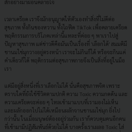
สักอย่างมาผ่อนคลายใจ
เวลาเครียด เราจึงมักอนุญาตให้ตัวเองทำสิ่งที่ไม่ดีต่อ
สุขภาพ ทั้งกินของหวาน ทั้งไถฟีด TikTok เพื่อคลายเครียด
พฤติกรรมการบริโภคเหล่านี้แหละที่ค่อย ๆ พาเราไปสู่
ปัญหาสุขภาพ แต่ข่าวดีคือมันเป็นเรื่องที่ 'เลือกได้' สมมติมี
ชานมไข่มุกวางอยู่ตรงหน้า เราจะไม่กินก็ได้ หรือจะกินแค่
คำเดียวก็ได้ พฤติกรรมต่อสุขภาพกายจึงเป็นสิ่งที่อยู่ในมือ
เรา
แต่มีอยู่สิ่งหนึ่งที่เราเลือกไม่ได้ นั่นคือสุขภาพจิต เพราะ
ตราบใดที่ยังใช้ชีวิตตามปกติ ความ Toxic ความกดดัน และ
ความเครียดจะค่อย ๆ ไหลเข้ามาแบบที่เรามองไม่เห็น
และผลักออกไปไม่ได้เหมือนผลักจานชานมไข่มุก ยิ่งไป
กว่านั้น ในเมื่อมนุษย์ต้องอยู่ร่วมกัน เราก็ควบคุมคนอีกคน
ที่เข้ามามีปฏิสัมพันธ์ด้วยไม่ได้ บางครั้งเราเผลอ Toxic ใส่