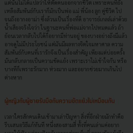
แต่นั่นไม่ได้แปลว่าให้ตัดคนออกจากชีวิต เพราะคนที่ยัง
เหลือสัมพันธ์กับเราก็มักเป็นพ่อ แม่ พี่น้อง ลูก คู่ชีวิต ไป
จนถึงอากงอาม่า ซึ่งล้วนเป็นเรื่องที่ดี อาจารย์เกลล์เล่าด้วย
น้ำเสียงจริงใจว่า ในฐานะคนที่พ่อแม่จากไปหมดแล้ว ถ้า
ย้อนเวลากลับไปได้ก็อยากมีท่านอยู่ ของบางอย่างถึงมีแล้ว
อาจดูไม่มีประโยชน์ แต่มันมีผลทางจิตใจมหาศาล ความ
สัมพันธ์กับคนที่เรารักจึงเป็นเรื่องสำคัญ เพียงแต่บ่อยครั้ง
มันกลับกลายเป็นความขัดแย้ง เพราะเราไม่เข้าใจกัน หรือ
บางทีก็เพราะรักมาก ห่วงมาก และอยากช่วยมากเกินไป
ต่างหาก
ผู้หญิงกับผู้ชายรับมือกับความขัดแย้งไม่เหมือนกัน
เวลาใครสักคนเดินเข้ามาเล่าปัญหา สิ่งที่อีกฝ่ายมักทำคือ
รีบเสนอวิธีแก้ทันที หนึ่งสองสามสี่ ทั้งที่คนเล่าแค่อยาก