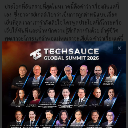
ประโยคที่อันตรายที่สุดในหมวดนี้คือคำว่า 'เรื่องมันแค่นี้
เอง' ซึ่งอาจารย์เกลล์เรียกว่าเป็นการถูกตำหนิแบบเลือด
เย็นที่สุด เวลาเรากำลังเสียใจ ใครพูดประโยคนี้ก็โกรธหรือ
เจ็บได้ทันที และน้ำหนักความรู้สึกก็ต่างกันด้วย ถ้าคู่ชีวิต
พูดเราจะโกรธ แต่ถ้าพ่อแม่พูดเราจะเสียใจ คำว่าเรื่องแค่นี้
จึงเท่ากับบอกอีกฝ่ายว่าเรื่องของเขาไม่สำคัญ ทั้งที่การ
×
เลือกมาเล่าให้เราฟังแปลว่าเราคือคนสำคัญสำหรับเขา
4. การพูดตอกย้ำจุดอ่อน
ข้อเสียของการสนิทและใกล้ชิดกันมากคือเรารู้จุดอ่อนของ
อีกฝ่ายดีเกินไป และเผลอแทงเข้าไปตรงจุดนั้นในจังหวะที่
เขากำลังตกต่ำที่สุด ด้วยประโยคทำนองว่า 'ฉันว่าแล้วว่า
เธอทำไม่ได้' หรือ 'ฉันว่าแล้วว่าเธอต้องถอย' คำพูดแบบนี้
เจ็บ จุก และจบ เปลี่ยนหนังรักให้กลายเป็นหนังสงครามได้