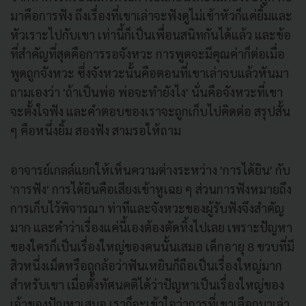
มาคือการฟัง ถึงเรื่องที่เขาเล่าจะฟังดูไม่เข้าหัวก็แค่ยิ้มและ
หัวเราะไปกับเขา เท่านี้ก็เป็นเพื่อนสนิทกันได้แล้ว และข้อ
ที่สำคัญที่สุดคือการรอจังหวะ การพูดจะมีคุณค่าก็ต่อเมื่อ
พูดถูกจังหวะ ซึ่งจังหวะนั้นคือตอนที่เขาเล่าจบแล้วหันมา
ถามเองว่า 'ถ้าเป็นพ่อ พ่อจะทำยังไง' นั่นคือจังหวะที่เขา
จะตั้งใจฟัง และคำตอบของเราจะถูกเก็บไปคิดต่อ สรุปสั้น
ๆ คือหนึ่งยิ้ม สองฟัง สามรอให้ถาม
อาจารย์เกลล์แยกให้เห็นความต่างระหว่าง 'การได้ยิน' กับ
'การฟัง' การได้ยินคือเสียงเข้าหูเฉย ๆ ส่วนการฟังหมายถึง
การเก็บไว้พิจารณา ท่าทีและจังหวะของผู้รับฟังจึงสำคัญ
มาก และคำว่าเรื่องแค่นี้เองต้องตัดทิ้งไปเลย เพราะปัญหา
ของใครก็เป็นเรื่องใหญ่ของคนนั้นเสมอ เด็กอายุ 8 ขวบที่มี
สิวหนึ่งเม็ดหรือถูกล้อว่าฟันเหยินก็ถือเป็นเรื่องใหญ่มาก
สำหรับเขา เมื่อตั้งทัศนคติได้ว่าปัญหาเป็นเรื่องใหญ่ของ
เจ้าของปัญหาเสมอ เราก็จะเข้าใจว่าการที่เขาเลือกมาเล่า