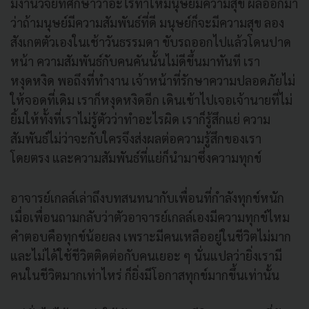
มีงานวิจัยที่ศึกษาว่าอะไรทำให้มนุษย์มีความสุข ผลออกมา
ว่าถ้ามนุษย์มีความสัมพันธ์ที่ดี มนุษย์ก็จะมีความสุข ลอง
สังเกตตัวเองในเช้าวันธรรมดา ขับรถออกไปแล้วโดนปาด
หน้า ความสัมพันธ์กับคนคันนั้นไม่ดีขึ้นมาทันที เรา
หงุดหงิด พอถึงที่ทำงาน เจ้าหน้าที่รักษาความปลอดภัยไม่
ให้จอดที่เดิม เราก็หงุดหงิดอีก เดินเข้าไปเจอเจ้านายที่ไม่
ยิ้มให้ทั้งที่เราไม่รู้ตัวว่าทำอะไรผิด เราก็รู้สึกแย่ ความ
สัมพันธ์ไม่ว่าจะกับใครจึงส่งผลต่อความรู้สึกของเรา
โดยตรง และความสัมพันธ์ที่แย่ก็นำมาซึ่งความทุกข์
อาจารย์เกลล์เล่าถึงบทสนทนากับเพื่อนที่กำลังทุกข์หนัก
เมื่อเพื่อนถามกลับว่าตัวอาจารย์เกลล์เองมีความทุกข์ไหม
คำตอบคือทุกข์น้อยลง เพราะมีคนเหลืออยู่ในชีวิตไม่มาก
และไม่ได้ใช้ชีวิตติดต่อกับคนเยอะ ๆ นั่นแปลว่ายิ่งเรามี
คนในชีวิตมากเท่าไหร่ ก็ยิ่งมีโอกาสทุกข์มากขึ้นเท่านั้น