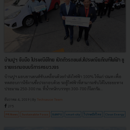
บ้านปูฯ จับมือ ไปรษณีย์ไทย เปิดตัวรถขนส่งไปรษณียภัณฑ์ไฟฟ้า ชู
รายแรกมอบบริการครบวงจร
บ้านปูฯ มอบยานยนต์ขับเคลื่อนด้วยกำลังไฟฟ้า 100% ให้แก่ ปณท เพื่อ
ทดสอบการใช้งานซึ่งประกอบด้วย รถตู้ไฟฟ้าที่สามารถขับได้ในระยะทาง
ประมาณ 250-300 กม. ที่น้ำหนักบรรทุก 300-700 กิโลกรัม...
ธันวาคม 4, 2019
| By
Techsauce Team
275
PR News
Sustainable Focus
BANPU
smart-city
ไปรษณีย์ไทย
Clean Energy