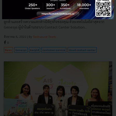
กว่ากับการบริการลูกค้าด้วยระบบ Cloud แห่งอนาคตจาก
Genesys
พูดคุยเจาะลึกแนวทางการนำ AI มาใช้ในธุรกิจเพื่อยกระดับการบริการ
ลูกค้าและสร้างความแตกต่างให้ธุรกิจของคุณ ด้วยเทคโนโลยีล่าสุดจาก
Genesys ผู้นำในด้านระบบ Contact Center Solution...
สิงหาคม 8, 2022
| By
Techsauce Team
0
News
Genesys
beryl-8
customer-service
cloud-contact-center