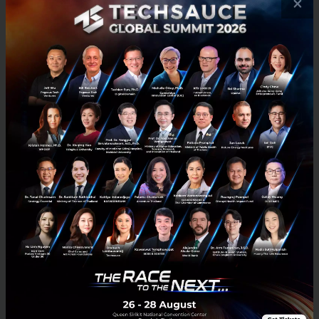
×
7
Tech & Biz
ai
cloud
genesys
beryl-8
Techsauce x Beryl 8 Plus: Deliver the Next
Generation Customer Service with Genesys ล้ำหน้า