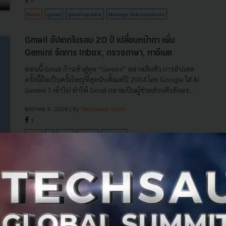
News
gmail
gmail-update
Manage Subscriptions
Gmail อัปเดตในรอบ 20 ปี เปลี่ยนหน้าตา เพิ่ม
Gemini จัดการ Inbox, ตรวจภาษา, หาอีเมล
ตอนนี้ Gmail ก้าวเข้าสู่ยุค “Gemini” อย่างเต็มตัว การอัปเดต
ครั้งนี้ถือเป็นครั้งใหญ่ที่สุดนับตั้งแต่ปี 2004 โดย Google ใส่ AI
Gemini 3 เข้าไป ทำให้ Gmail กลายเป็นผู้ช่วยส่วนตัวอัจฉร...
มกราคม 9, 2026
| By
Techsauce Team
1
News
ai
gmail
gemini
gemini-3
จบปัญหาชื่ออีเมลน่าอาย! Google เตรียมเปิดฟีเจอร์
ใหม่ เปลี่ยนชื่อ @gmail.com ได้ ไม่ต้องสมัครใหม่
พบข้อมูล Google เตรียมเปิดฟีเจอร์ให้เปลี่ยนชื่ออีเมล
@gmail.com ได้ โดยข้อมูลไม่หาย อีเมลเก่าจะกลายเป็น Alias
รับข้อความได้ปกติ...