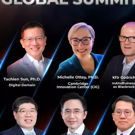
ธันวาคม 25, 2025
| By
Techsauce Team
0
News
Gmail
Google
Gmail Update
Google Account
แนะนำ Notion Mail อีเมลใหม่จาก Notion ที่ใช้ AI
จัดระเบียบ Inbox แบบเรียลไทม์
Notion Mail คืออีเมลไคลเอนต์ใหม่ที่รวมพลัง AI กับความ
ยืดหยุ่นของ Notion ช่วยจัดการกล่องจดหมายอย่างชาญฉลาด
พร้อมเชื่อมต่อกับปฏิทินและโปรเจกต์ในคลิกเดียว...
เมษายน 18, 2025
| By
Techsauce Team
0
News
gmail
notion
Notion Mail
Gmail อัปเดตใหม่ ใช้ AI ช่วยค้นหาอีเมล แม่นยำและ