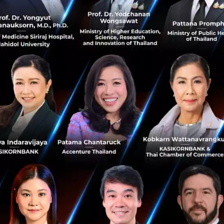
รวดเร็วกว่าที่เคย
Google ประกาศเปิดตัวฟีเจอร์ใหม่ล่าสุดสำหรับ Gmail ที่จะ
ปฏิวัติประสบการณ์การค้นหาอีเมลอย่างสิ้นเชิง ด้วยการผสาน
พลังของ AI เข้ากับระบบค้นหาเดิมๆ Gmail จะสามารถนำเสนอ
ผลลัพธ์ที่ตรงใจมา...
มีนาคม 21, 2025
| By
Techsauce Team
0
News
gmail
google
มาตรฐานใหม่ Google ป้องกันเมลขยะ ได้ในคลิกเดียว
Google เตรียมออกข้อกำหนดใหม่ของปี 2024 สำหรับผู้ที่ส่ง
เมลมากกว่า 5,000 ฉบับ/วัน จะต้องมีปุ่มกดยกเลิกการรับอีเมล
จากบัญชีของผู้ส่งด้วยคลิกเดียว...
ตุลาคม 5, 2023
| By
Techsauce Team
0
News
spam
gmail
google