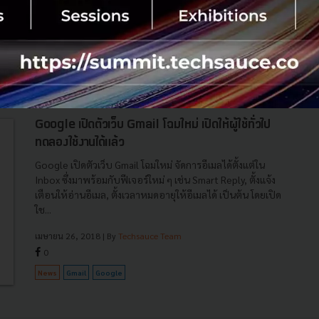
ได้บุกเบิกวิธีการใช้อีเมล์แบบใหม่ที่ปลอดภัยด้วยการให้บริการ
พื้น...
เมษายน 2, 2019
| By
Techsauce Team
170
PR News
Gmail
G-Suite
Smart Compose
Google เปิดตัวเว็บ Gmail โฉมใหม่ เปิดให้ผู้ใช้ทั่วไป
ทดลองใช้งานได้แล้ว
Google เปิดตัวเว็บ Gmail โฉมใหม่ จัดการอีเมลได้ตั้งแต่ใน
Inbox ซึ่งมาพร้อมกับฟีเจอร์ใหม่ ๆ เช่น Smart Reply, ตั้งแจ้ง
เตือนให้อ่านอีเมล, ตั้งเวลาหมดอายุให้อีเมลได้ เป็นต้น โดยเปิด
ใช...
เมษายน 26, 2018
| By
Techsauce Team
0
News
Gmail
Google