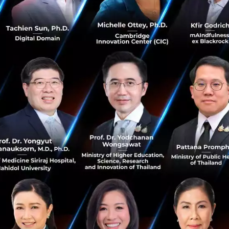
พฤศจิกายน 12, 2019
| By
Techsauce Team
81
News
wha
mou
japan
logitech
รวมข้อมูลบริการ Logistics ในไทย เปรียบเทียบจุด
เด่นและราคา
รวบรวมบริการ Logistic ทั่วไทยมาให้ดู ทั้งราคา ระยะเวลา
และวงเงินประกัน เปรียบเทียบชัดๆ เจ้าไหนเหมาะสมกับคุณ...
พฤศจิกายน 8, 2019
| By
Techsauce Team
8.6k
Tech & Biz
logistics
e-commerce
Logistics in Thailand
พูดคุยกับ 'GIZTIX' กับการโฟกัสตลาด B2B ในธุรกิจ
Logistics จน Scale 5 เท่าในเวลา 2 ปี
พูดคุยกับ คุณโหน่ง-สิทธิศักดิ์ วงศ์สมนึก CEO และ Co-