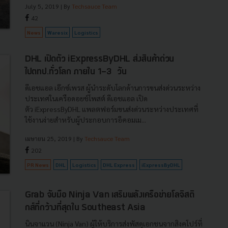
July 5, 2019
| By
Techsauce Team
42
News
Waresix
Logistics
DHL เปิดตัว iExpressByDHL ส่งสินค้าด่วน
ไปตทป.ทั่วโลก ภายใน 1-3 วัน
ดีเอชแอล เอ๊กซ์เพรส ผู้นำระดับโลกด้านการขนส่งด่วนระหว่าง
ประเทศในเครือดอยช์โพสต์ ดีเอชแอล เปิด
ตัว iExpressByDHL แพลตฟอร์มขนส่งด่วนระหว่างประเทศที่
ใช้งานง่ายสำหรับผู้ประกอบการอีคอมเม...
เมษายน 25, 2019
| By
Techsauce Team
202
PR News
DHL
Logistics
DHL Express
iExpressByDHL
Grab จับมือ Ninja Van เสริมพลังเครือข่ายโลจิสติ
กส์ที่กว้างที่สุดใน Southeast Asia
นินจาแวน (Ninja Van) ผู้ให้บริการส่งพัสดุเอกชนจากสิงคโปร์ที่