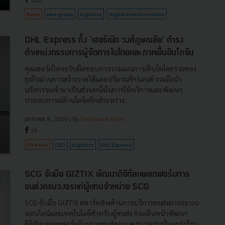
News
wha-group
logistics
digital-transformation
DHL Express ตั้ง 'เฮอร์เบิต วงศ์ภูษณชัย' ดำรง
ตำแหน่งกรรมการผู้จัดการในไทยและภาคพื้นอินโดจีน
คุณเฮอร์เบิตจะรับผิดชอบการวางแผนการเติบโตโดยรวมของ
ธุรกิจผ่านการสร้างรายได้และปริมาณชิปเมนต์ รวมถึงนำ
นวัตกรรมเข้ามาเป็นส่วนหนึ่งในการให้บริการและพัฒนา
ประสบการณ์ด้านโลจิสติกส์ระหว่าง...
มกราคม 9, 2020
| By
Techsauce Team
39
PR News
CEO
logistics
DHL Express
SCG จับมือ GIZTIX พัฒนาดิจิทัลแพลตฟอร์มการ
ขนส่งครบวงจรแก่ผู้แทนจำหน่าย SCG
SCG จับมือ GIZTIX สตาร์ทอัพด้านการบริการขนส่งผ่านระบบ
ออนไลน์และเทคโนโลยีสำหรับผู้ขนส่ง ร่วมเดินหน้าพัฒนา
ดิจิทัลแพลทฟอร์มด้านการขนส่งแบบครบวงจรเสริมแกร่งร้าน