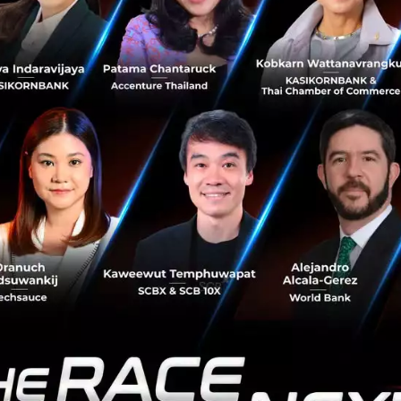
Founder ของ GIZTIX ถึงจุดเริ่มต้นและจุดเปลี่ยนที่ทำให้
GIZTIX โต 5 เท่าในเวลา 2 ปี ชวนเจาะลึกถึง Product กับ
Service มุมมองต่ออุ...
ตุลาคม 21, 2019
| By
Techsauce Team
1.1k
News
GISTIX
Startup
logistics
dtac-accelerate
DHL Express ขยายบริการขนส่งด่วนระหว่างประเทศ
เจาะทำเลยุทธศาสตร์ จังหวัดภูเก็ต
ศูนย์บริการ DHL Express แห่งใหม่ ณ จังหวัดภูเก็ตให้บริการ
กลุ่มลูกค้าธุรกิจ ผู้ประกอบการเอสเอ็มอี ผู้ใช้บริการรายย่อย
รวมถึงนักท่องเที่ยวภายในจังหวัดภูเก็ต ครบครันด้วยอุปกรณ์
ทันสมัย...
ตุลาคม 17, 2019
| By
Techsauce Team
33
PR News
logistics
e-commerce
DHL Express
iExpressByDHL