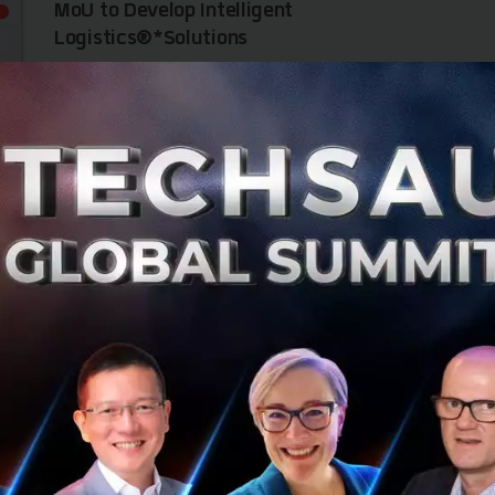
MoU to Develop Intelligent
Logistics®*Solutions
WHA Group, Thailand’s leader in fully-integrated
logistics and industrial facilities solutions, today signed
a Memorandum of Understanding (MoU) with GROUND
Inc., the leading LogiT...
November 12, 2019
| By
Techsauce Team
7
News
mou
wha
japan
logitech
WHA Group จับมือ กราวด์ อิงค์ ลงนามบันทึกความ
เข้าใจเชิงกลยุทธ์ เดินหน้าพัฒนาโซลูชั่นโลจิสติกส์
อัจฉริยะ
WHA Group ผู้นำอันดับหนึ่งในการให้บริการโซลูชั่นครบวงจร
ด้านโลจิสติกส์ และนิคมอุตสาหกรรมของไทย ลงนามในบันทึก
ความเข้าใจ (MoU) กับบริษัท กราวด์ อิงค์ จำกัด ผู้นำในการให้
บริการระบบ Log...