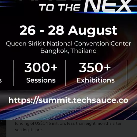
Kerry Siam Seaport ท่าเรือแห่งยุคดิจิทัล เปิดตัวแอ
ปติดตามสถานะนำเข้า-ส่งออก เรียลไทม์
ท่ามกลางการเปลี่ยนแปลงที่เทคโนโลยีมีผลต่อธุรกิจทั่วโลก
อุตสาหกรรมการขนส่งจำต้องไม่หยุดพัฒนาระบบและการ
บริการเพื่อก้าวให้ทันโลก บริษัทเคอรี่ สยามซีพอร์ต จำกัด
ภายในกลุ่มบริษัท Kerry ...
กันยายน 19, 2019
| By
Techsauce Team
0
News
Logistics
Kerry Siam Seaport
Indonesian logistics tech startup Waresix
raises US$14.5 million in Series A funding
round led by EV Growth
Waresix, a leading Indonesian logistics tech player,
announced today that it had closed a Series A round of
funding of US$14.5 million, less than eight months after
sealing its pre...