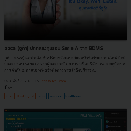
ooca (อูก้า) ปิดดีลลงทุนรอบ Serie A จาก BDMS
อูก้า (ooca) แอปพลิเคชันปรึกษาจิตแพทย์และนักจิตวิทยาออนไลน์ ปิดดี
ลลงทุนรอบ Series A จากผู้ลงทุนหลัก BDMS หรือบริษัท กรุงเทพดุสิตเวช
การ จำกัด (มหาชน) หวังสร้างโอกาสการเข้าถึงบริการท...
กุมภาพันธ์ 6, 2023
| By
Techsauce Team
69
News
Deal Digest
ooca
series-a
healthtech