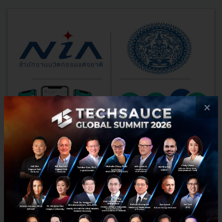
×
Thai Consul with ooca to Provide Free Online
Counselling for Thai Expatriates
Thai citizens living abroad access to online counselling with
psychiatrists and psychologists via the application ooca....
May 29, 2020
| By
Techsauce Team