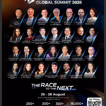
PR News
5g
ptt
ais
ปตท. ผนึกพันธมิตร ประกาศความพร้อมวังจันทร์วัลเลย์ เดินหน้า
5G x UAV SANDBOX ปลดล็อกการบินโดรนแห่งแรกของไทย
ปตท. เปิดมิติใหม่ในการนำเทคโนโลยี 5G มาเพิ่มขีดความสามารถการใช้งาน
โดรน เพื่อการพัฒนาเมืองอย่างยั่งยืน และเปิดโอกาสให้ผู้สนใจ ร่วมทดสอบ