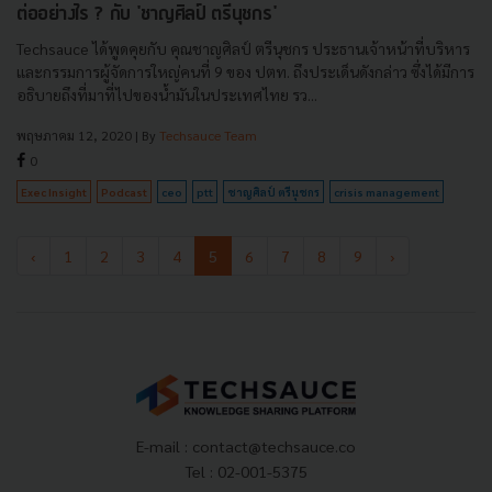
ต่ออย่างไร ? กับ 'ชาญศิลป์ ตรีนุชกร'
Techsauce ได้พูดคุยกับ คุณชาญศิลป์ ตรีนุชกร ประธานเจ้าหน้าที่บริหาร
และกรรมการผู้จัดการใหญ่คนที่ 9 ของ ปตท. ถึงประเด็นดังกล่าว ซึ่งได้มีการ
อธิบายถึงที่มาที่ไปของน้ำมันในประเทศไทย รว...
พฤษภาคม 12, 2020
| By
Techsauce Team
0
Exec Insight
Podcast
ceo
ptt
ชาญศิลป์ ตรีนุชกร
crisis management
‹
1
2
3
4
5
6
7
8
9
›
E-mail :
contact@techsauce.co
Tel : 02-001-5375