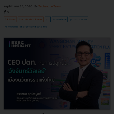
พฤศจิกายน 24, 2020
| By
Techsauce Team
0
PR News
Sustainable Focus
ptt
blockchain
ptt-expresso
renewable-energy-certificate-rec