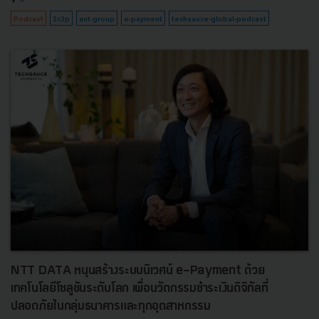
Podcast
2c2p
ant-group
e-payment
techsauce-global-podcast
NTT DATA หนุนสร้างระบบนิเวศน์ e-Payment ด้วย
เทคโนโลยีโซลูชันระดับโลก เพื่อนวัตกรรมชำระเงินดิจิทัลที่
ปลอดภัยในกลุ่มธนาคารและทุกอุตสาหกรรม