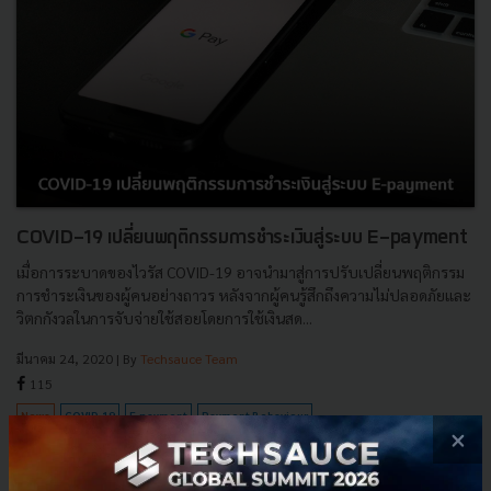
COVID-19 เปลี่ยนพฤติกรรมการชำระเงินสู่ระบบ E-payment
เมื่อการระบาดของไวรัส COVID-19 อาจนำมาสู่การปรับเปลี่ยนพฤติกรรม
การชำระเงินของผู้คนอย่างถาวร หลังจากผู้คนรู้สึกถึงความไม่ปลอดภัยและ
วิตกกังวลในการจับจ่ายใช้สอยโดยการใช้เงินสด...
มีนาคม 24, 2020
| By
Techsauce Team
115
News
COVID-19
E-payment
Payment Behaviour
×