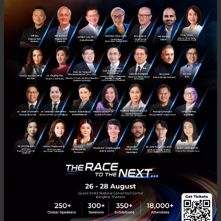
AirPay กับกลยุทธ์ ‘Consumer Behavioral Insight’ สู่
ธุรกิจ e-payment แบบครบวงจร
ปัจจุบันทั่วโลกรวมทั้งประเทศไทยกำลังมุ่งขับเคลื่อนสู่สังคมไร้เงินสด โดย
ระบบ E-Payment หรือการทำธุรกรรมอิเล็กทรอนิกส์ ทำให้พฤติกรรมผู้
บริโภคเปลี่ยน ลดการใช้เงินสด มีการทำธุรกรรมผ่าน...
เมษายน 26, 2019
| By
Techsauce Team
143