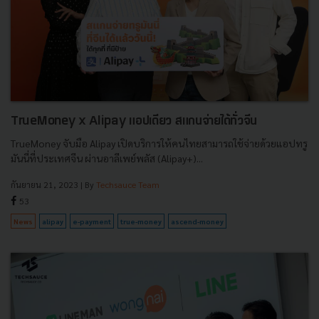
TrueMoney x Alipay แอปเดียว สแกนจ่ายได้ทั่วจีน
TrueMoney จับมือ Alipay เปิดบริการให้คนไทยสามารถใช้จ่ายด้วยแอปทรู
มันนี่ที่ประเทศจีน ผ่านอาลีเพย์พลัส (Alipay+)...
กันยายน 21, 2023
| By
Techsauce Team
53
News
alipay
e-payment
true-money
ascend-money