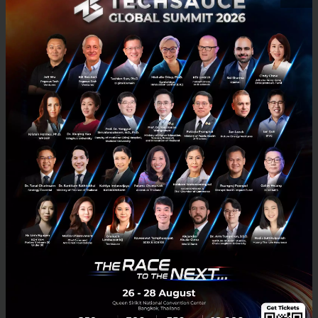
Thai Union เผยปี63 กวาดกำไร 6,246 ล้านบาท โต 63.7%
รับอานิสงค์ผู้บริโภคหันมาทำอาหารเองที่บ้านมากขึ้น
บริษัท ไทยยูเนี่ยน กรุ๊ป จำกัด (มหาชน) หรือ TU รายงานผลประกอบการปี
2563 ทำผลงานยอดเยี่ยม โดยมียอดขายอยู่ที่ระดับ 132,402 ล้านบาท
เพิ่มขึ้น 4.9% มีกำไรสุทธิ 6,246 ล้านบาท เพิ่มขึ้น...
กุมภาพันธ์ 23, 2021
| By
Techsauce Team
0
News
TU
ไทยยูเนี่ยน