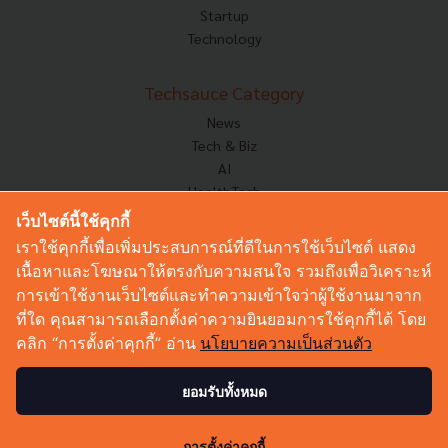
Startup
Technology
Techsauce Category
News
Tech & Biz
AI
HealthTech
Exec Insight
เว็บไซต์นี้ใช้คุกกี้
Corp Innov
เราใช้คุกกี้เพื่อเพิ่มประสบการณ์ที่ดีในการใช้เว็บไซต์ แสดง
Saucy Thoughts
เนื้อหาและโฆษณาให้ตรงกับความสนใจ รวมถึงเพื่อวิเคราะห์
Based On
การเข้าใช้งานเว็บไซต์และทำความเข้าใจว่าผู้ใช้งานมาจาก
Sustainable
ที่ใด คุณสามารถเลือกตั้งค่าความยินยอมการใช้คุกกี้ได้ โดย
Videos
คลิก “การตั้งค่าคุกกี้” อ่าน
นโยบายความเป็นส่วนตัว
Podcast
Startup Guide
ยอมรับทั้งหมด
© Copyright 2026 :
Techsauce All rights reserved.
การตั้งค่าคุกกี้