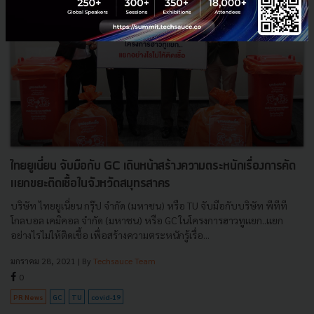
ไทยยูเนี่ยน จับมือกับ GC เดินหน้าสร้างความตระหนักเรื่องการคัด
แยกขยะติดเชื้อในจังหวัดสมุทรสาคร
บริษัท ไทยยูเนี่ยน กรุ๊ป จำกัด (มหาชน) หรือ TU จับมือกับบริษัท พีทีที
โกลบอล เคมิคอล จำกัด (มหาชน) หรือ GC ในโครงการฮาวทูแยก..แยก
อย่างไรไม่ให้ติดเชื้อ เพื่อสร้างความตระหนักรู้เรื่อ...
มกราคม 28, 2021
| By
Techsauce Team
0
PR News
GC
TU
covid-19