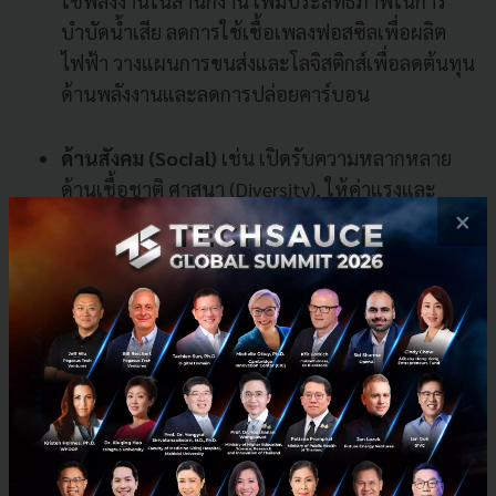
ใช้พลังงานในสำนักงาน เพิ่มประสิทธิภาพในการ
บำบัดน้ำเสีย ลดการใช้เชื้อเพลงฟอสซิลเพื่อผลิต
ไฟฟ้า วางแผนการขนส่งและโลจิสติกส์เพื่อลดต้นทุน
ด้านพลังงานและลดการปล่อยคาร์บอน
ด้านสังคม (Social)
เช่น เปิดรับความหลากหลาย
ด้านเชื้อชาติ ศาสนา (Diversity), ให้ค่าแรงและ
×
สวัสดิการอย่างเหมาะสมแก่พนักงาน, ให้เกียรติผู้ร่วม
งานและไม่มีการคุกคามทางเพศ (Sexual
Harassment)
ด้านธรรมาภิบาล (Governance)
เช่น ทำธุรกิจด้วย
ความซื่อสัตย์ โปร่งใส ตรวจสอบได้ มีความรับผิด
ชอบต่อผลกระทบที่เกิดจากการตัดสินใจและ
กิจกรรมขององค์กร (Responsibility &
Accountibility) การให้ความสำคัญในเรื่องความ