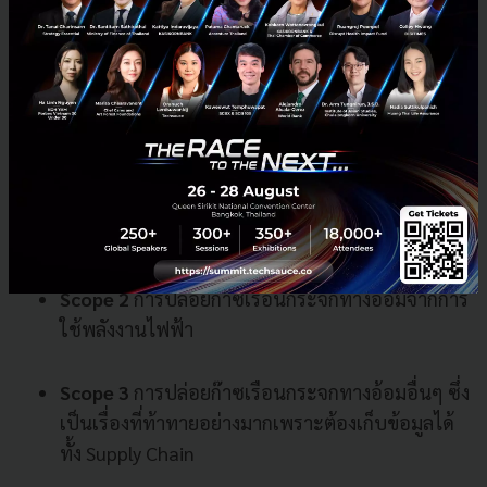
หลากหลายและความเท่าเทียมทางเพศ (Gender
Diversity and Equality)
รู้จัก 3 Scope การจัดเก็บข้อมูลการปล่อยก๊าซเรือนกระจก
Scope 1
การปล่อยก๊าซเรือนกระจกทางตรงของ
องค์กร โดยบริษัทสามารถประเมินได้ว่า แต่ละ
กิจกรรมในบริษัทปล่อยคาร์บอนมากเพียงใด
Scope 2
การปล่อยก๊าซเรือนกระจกทางอ้อมจากการ
ใช้พลังงานไฟฟ้า
Scope 3
การปล่อยก๊าซเรือนกระจกทางอ้อมอื่นๆ ซึ่ง
เป็นเรื่องที่ท้าทายอย่างมากเพราะต้องเก็บข้อมูลได้
ทั้ง Supply Chain