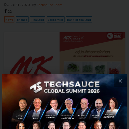
มีนาคม 31, 2020
| By
Techsauce Team
22
News
finance
Thailand
Economics
bank-of-thailand
×
MK เปิด Fresh Mart ขายผักสดโครงการหลวงออนไลน์ พร้อม