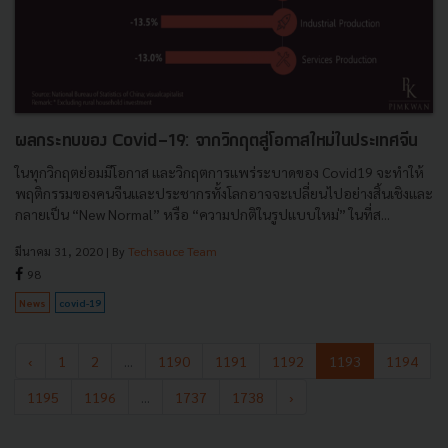
ผลกระทบของ Covid-19: จากวิกฤตสู่โอกาสใหม่ในประเทศจีน
ในทุกวิกฤตย่อมมีโอกาส และวิกฤตการแพร่ระบาดของ Covid19 จะทำให้
พฤติกรรมของคนจีนและประชากรทั้งโลกอาจจะเปลี่ยนไปอย่างสิ้นเชิงและ
กลายเป็น “New Normal” หรือ “ความปกติในรูปแบบใหม่” ในที่ส...
มีนาคม 31, 2020
| By
Techsauce Team
98
News
covid-19
‹
1
2
...
1190
1191
1192
1193
1194
1195
1196
...
1737
1738
›