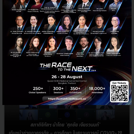
ส่งตรงถึงบ้าน
MK เปิด Fresh Mart ขายผักสดโครงการหลวงออนไลน์ พร้อมส่งตรงถึง
บ้าน...
มีนาคม 31, 2020
| By
Techsauce Team
477
News
covid-19
mk-restaurant