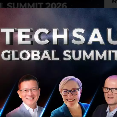
สิง
สิ
0
Te
Me
Th
Te
5 Startups แชร์ ‘เงินทุน, Connection และลูกค้า’
คือสิ่งที่ได้รับในงาน Techsauce Global Summit
2019
งาน Techsauce Global Summit 2019 กำลังจะใกล้เข้ามา
ทุกที เราจึงอยากเชิญชวนเหล่า Startup ทั้งหลายมาร่วมงาน
ของเรา และแน่นอนว่าเรารับประกันความเข้มข้น เรียกได้ว่ามา
ไม่เสียเที่ยวอย่างแน...