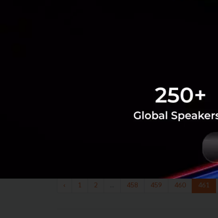
‹
1
2
...
458
459
460
461