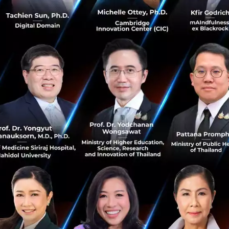
กุมภาพันธ์ 27, 2019
| By
Techsauce Team
69
Tech & Biz
QueQ
Aniwear
OneChat
Tourkrub
เตรียมพร้อมเข้าสู่ Exponential Manufacturing
Thailand 2019 งานสัมนาพลิกอุตสาหกรรมแบบ
ก้าวกระโดด
ท่ามกลางกระแสการเปลี่ยนแปลงด้านเทคโนโลยีและนวัตกรรม
ที่จะเข้ามามีอิทธิพลในทุกอุตสาหกรรมการผลิต ที่นับวันได้มี
การเติบโตอย่างก้าวกระโดดในเชิงทวีคูณ หรือ Exponential
Growth จึงเป็นสิ่ง...
กุมภาพันธ์ 25, 2019
| By
Techsauce Team
76
Tech & Biz
SU
SingularityU
Singularity University
Exponential Manufacturing Thailand 2019
Accelerator เฉพาะทาง เทรนด์ใหม่พร้อมพา