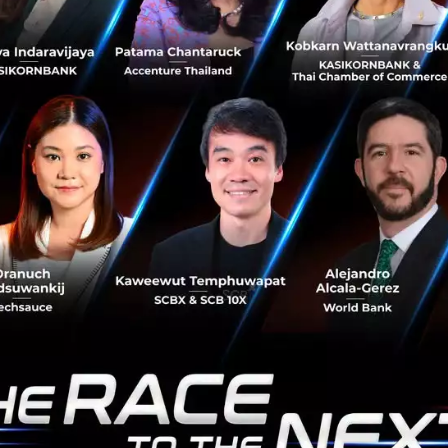
Startup กู้โลกไปด้วยกัน
เป็นที่ทราบกันดีใน Startup Ecosystem ว่า Accelerator เป็น
หนึ่งในกลไกสำคัญที่ช่วยผลักดัน Startup ให้เติบโตไปเป็น
ธุรกิจที่แข็งแรง พร้อมพัฒนานวัตกรรมและสร้าง Product และ
Service ที่ดี...
กุมภาพันธ์ 22, 2019
| By
Techsauce Team
60
Tech & Biz
Sustainable Focus
ExpresSo
Accelerator
Sustainability
Elemental Excelerator
Xinhua สำนักข่าวจีนเปิดตัวผู้ประกาศข่าว AI หญิง
รายแรกของโลก
หลังจากมีการเปิดตัวผู้ประกาศข่าว AI ชายในช่วงที่ผ่านมา
ล่าสุด Xinhua สำนักข่าวจีนได้ออกมาแนะนำ ผู้ประกาศข่าว AI
หญิงคนแรกของโลกในชื่อ Xin Xiaomeng ซึ่งเกิดขึ้นจากความ
ร่วมมือของ Sog...
กุมภาพันธ์ 22, 2019
| By
Techsauce Team