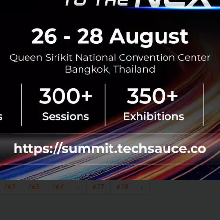
225
Tech & Biz
AI
China
Xinhua
AI reporter
Internet of Things กับการพลิกโฉมธุรกิจไทย
ด้วยการเปลี่ยนแปลงที่รวดเร็วของการทำธุรกิจในปัจจุบัน
บริษัททั่วโลกต้องพัฒนาศักยภาพของตนเพื่อให้สามารถ
แข่งขันได้ในตลาด โดยเฉพาะการนำเทคโนโลยีใหม่ ๆ มาใช้และ
การหาวิธีจัดการกับระบบเทค...
กุมภาพันธ์ 22, 2019
| By
Techsauce Team
178
Tech & Biz
business
internet of thing
462
463
464
...
627
628
›