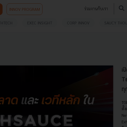
ร่วมงานกับเรา
INNOV PROGRAM
THTECH
EXEC INSIGHT
CORP INNOV
SAUCY THO
เป
T
ทุ
รว
ตั้
Ne
Ex