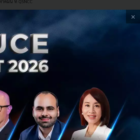
หาคมนี้ ที่ QSNCC
งหาคม 7, 2026
| By
Techsauce Team
×
ch & Biz
Workshop
TSGS2026
Exhibition
Side Events
et the VCs
Business Matching
NFT Treasure Hunt
e Race to The Next
Pickleball Networking
chsauce Global Summit 2026