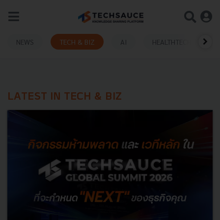
NEWS
TECH & BIZ
AI
HEALTHTECH
LATEST IN TECH & BIZ