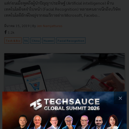
แต่ก่อนเมื่อพูดถึงผู้นำปัญญาประดิษฐ์ (Artificial intelligence) ด้าน
เทคโนโลยีจดจำใบหน้า (Facial Recognition) หลายคนอาจนึกถึงบริษัท
เทคโนโลยียักษ์ใหญ่จากอเมริกาอย่าง Microsoft, Facebo...
มีนาคม 15, 2019
| By
Jen Namjatturas
1.2k
Tech & Biz
5G
China
Huawei
Facial Recognition
×