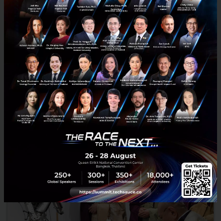
SMEs ไทยกับการเอาชนะใจชาวจีนผ่านช่องทาง E-commerce
ข้ามพรมแดน
อีคอมเมิร์ซข้ามพรมแดน (cross-border e-commerce: CBEC) จะเป็นหนึ่ง
ในช่องทางการดำเนินธุรกิจของผู้ประกอบการ SMEs ไทย ที่ต้องการขยาย
กลุ่มเป้าหมายไปยังผู้บริโภคชาวจีน อีไอซีมองว่า มีปัจ...
มีนาคม 15, 2019
| By
Techsauce Team
237
Tech & Biz
EIC
SCB
ตลาดในจีน
E-Commerce