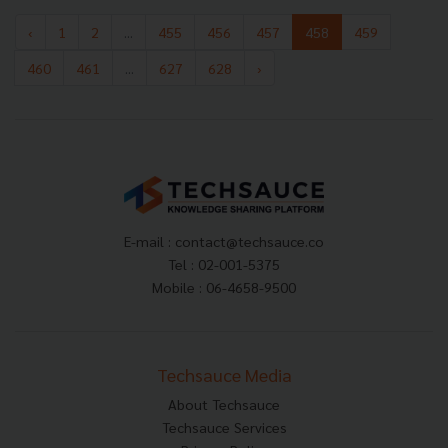
‹
1
2
...
455
456
457
458
459
460
461
...
627
628
›
E-mail :
contact@techsauce.co
Tel : 02-001-5375
Mobile : 06-4658-9500
Techsauce Media
About Techsauce
Techsauce Services