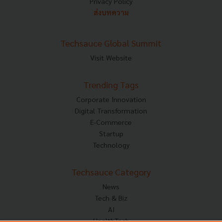
Privacy Policy
ส่งบทความ
Techsauce Global Summit
Visit Website
Trending Tags
Corporate Innovation
Digital Transformation
E-Commerce
Startup
Technology
Techsauce Category
News
Tech & Biz
AI
HealthTech