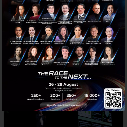
Unicorn Startup หน้าใหม่ปี 2018 นำโด่งโดยสหรัฐ และมูลค่า
สูงสุดเป็นของบริษัทพัฒนา E-Cigarette
เราคงคุ้นเคย Unicorn ชื่อดังหลายตัวกันมามากแล้ว ไม่ว่าจะเป็น uber
grab Ant Financial Didi WeWork เป็นต้น ซึ่งปัจจุบันจากการรวบรวมสถิติ
ของ crunchbase นั้น มี Unicorn ทั่วโลกทั้งหมด...
พฤศจิกายน 19, 2018
| By
mimee
186
Tech & Biz
JUUL
Startup
Unicorn
Allbirds