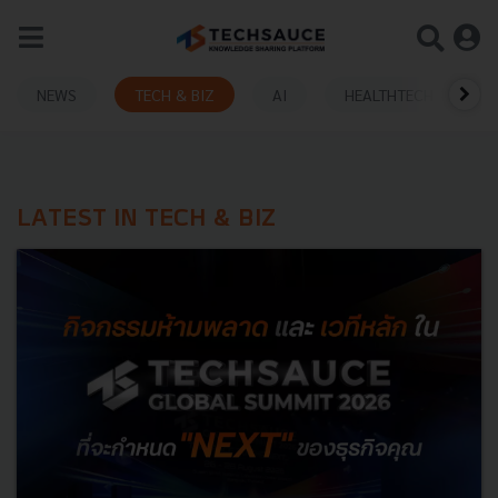
NEWS
TECH & BIZ
AI
HEALTHTECH
LATEST IN TECH & BIZ