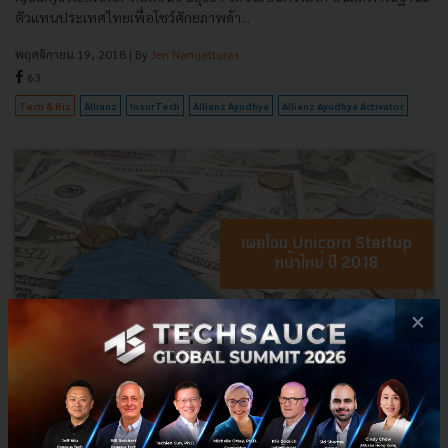
ตัวแทนประเทศไทยเพื่อโชว์ศักยภาพด้า...
พฤศจิกายน 19, 2018
| By
Jen Namjatturas
63
Tech & Biz
Allianz
InsurTech
Allianz Ayudhya
Allianz Ayudhya Activator
×