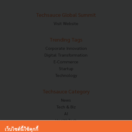
Techsauce Global Summit
Visit Website
Trending Tags
Corporate Innovation
Digital Transformation
E-Commerce
Startup
Technology
Techsauce Category
News
Tech & Biz
AI
HealthTech
Exec Insight
เว็บไซต์นี้ใช้คุกกี้