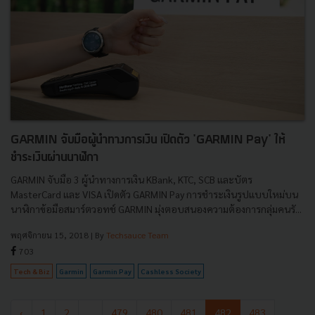
GARMIN จับมือผู้นำทางการเงิน เปิดตัว 'GARMIN Pay' ให้
ชำระเงินผ่านนาฬิกา
GARMIN จับมือ 3 ผู้นำทางการเงิน KBank, KTC, SCB และบัตร
MasterCard และ VISA เปิดตัว GARMIN Pay การชำระเงินรูปแบบใหม่บน
นาฬิกาข้อมือสมาร์ตวอทช์ GARMIN มุ่งตอบสนองความต้องการกลุ่มคนรั...
พฤศจิกายน 15, 2018
| By
Techsauce Team
703
Tech & Biz
Garmin
Garmin Pay
Cashless Society
‹
1
2
...
479
480
481
482
483