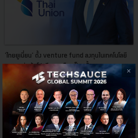
'ไทยยูเนี่ยน' ตั้ง venture fund ลงทุนในเทคโนโลยี
อาหาร มุ่งเน้นโปรตีนทางเลือกเป็นครั้งแรก
×
ไทยยูเนี่ยนประกาศตั้งเงินทุน venture fund เริ่มต้น 30 ล้านเหรียญ
สหรัฐ โดยเงินทุนนี้จะลงทุนในโปรตีนทางเลือก อาหารฟังก์ชั่น และ
เทคโนโลยีห่วงโซ่คุณค่า และได้ประกาศการลงทุนในครั้งแรกกั...
ตุลาคม 18, 2019
| By
Techsauce Team
659
News
innovation
thai-union
venture-fund