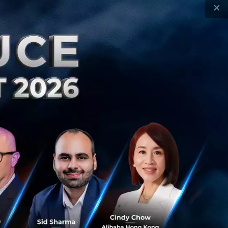
×
stainable Focus
Alkaline Thermal Treatment