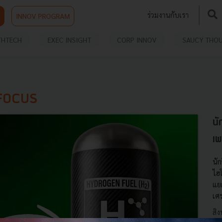
ร่วมงานกับเรา
INNOV PROGRAM
THTECH
EXEC INSIGHT
CORP INNOV
SAUCY THO
 FOCUS
นั
เพ
นัก
ไฮโ
แย
เศ
สิ