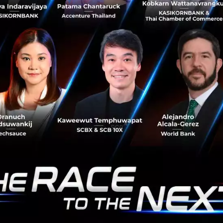
ประเด็นที่เราพูดถึงกันมานานแล้ว ทั้งปัญหามลพิษ น้ำท่วม คือ
เรื่องใก...
มีนาคม 31, 2023
| By
Techsauce Team
6
Sustainable Focus
TS Video
BCG
ESG
Net Zero
Sustainable Focus
12 เทรนด์โลกที่ต้องรู้ เพื่อรับมือ ‘Polycrisis’ วิกฤต
รอบด้านที่ไม่ใช่แค่ภาวะโลกรวน
จับตา 'วิกฤต' ที่ปรากฏใน Ipsos Global Trend 2023 รายงาน
ที่จัดทำขึ้นเป็นพิเศษโดย Ipsos เพื่อให้พวกเราตระหนักรู้และ
เตรียมรับมือ 'Polycrisis' วิกฤตและภัยพิบัติที่จะเกิดขึ้นหลาก
มิติและ...
มีนาคม 27, 2023
| By
admin
9
Sustainable Focus
Ipsos
เทรนด์
Polycrisis
global trends