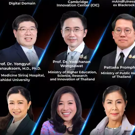
เมษายน 26, 2023
| By
Phatphicha Lerksirinukul
35
Sustainable Focus
Eaton
อีตั้น
ความยั่งยืน
พลังงานสะอาด
ชาวปารีสลงมติแบนสกู๊ตเตอร์ไฟฟ้า ชี้อันตรายและไม่เป็น
มิตรกับคนใช้ทางเท้า
ชาวปารีสร้อยละ 90 ลงมติแบนสกู๊ตเตอร์ไฟฟ้าเช่า สะเทือนผู้
ประกอบการ แต่เป็นชัยชนะของผู้รณรงค์ด้านความปลอดภัย
บนท้องถนน...
เมษายน 3, 2023
| By
Techsauce Team
44
News
Sustainable Focus
ev
e-scooter
ปัญหาสิ่งแวดล้อมไทยแก้อย่างไร ให้ยั่งยืน ?
Net Zero, Carbon Footprint, ESG , BCG คือคำที่ทุกคน
ได้ยินอยู่มากมายในปีนี้ แต่อันที่จริงแล้ว ปัญหาสิ่งแวดล้อม เป็น