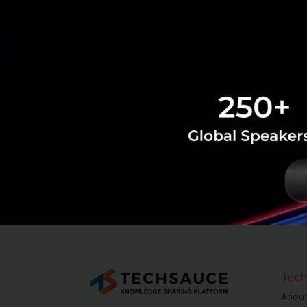
‹
1
2
...
41
42
43
44
45
Tech
About