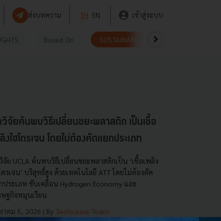
ส่งบทความ
TH
EN
เข้าสู่ระบบ
UGHTS
Based On
SUSTAINABLE
VIDEOS
P
กวิจัยค้นพบวิธีเปลี่ยนขยะพลาสติก เป็นเชื้อ
ลิงไฮโดรเจน โดยไม่ต้องคัดแยกประเภท
วิจัย UCLA ค้นพบวิธีเปลี่ยนขยะพลาสติกเป็น ‘เชื้อเพลิง
ดรเจน’ บริสุทธิ์สูง ด้วยเทคโนโลยี ATT โดยไม่ต้องคัด
กประเภท ขับเคลื่อน Hydrogen Economy และ
รษฐกิจหมุนเวียน
งหาคม 5, 2026
| By
Techsauce Team