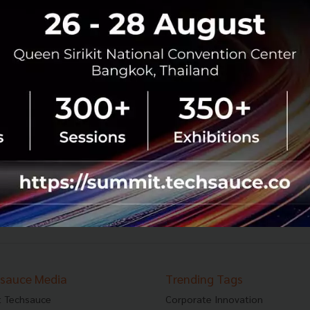
UN เตือนเวลาเหลือน้อยกับเป้าหมาย Net Zero ปี
2050 ถ้าไม่แก้ให้ไวและแบบถอนรากถอนโคน
UN เตือนเวลาเหลือน้อยกับเป้าหมาย Net Zero ปี 2050 ต้องมี
การเปลี่ยนแปลงอย่างถอนรากถอนโคนในทุกภาคส่วน
เศรษฐกิจและสังคม...
มีนาคม 21, 2023
| By
Techsauce Team
0
News
Sustainable Focus
net-zero
united-nation
climate-change
46
47
...
70
71
›
sauce Media
Trending Tags
 Techsauce
Corporate Innovation