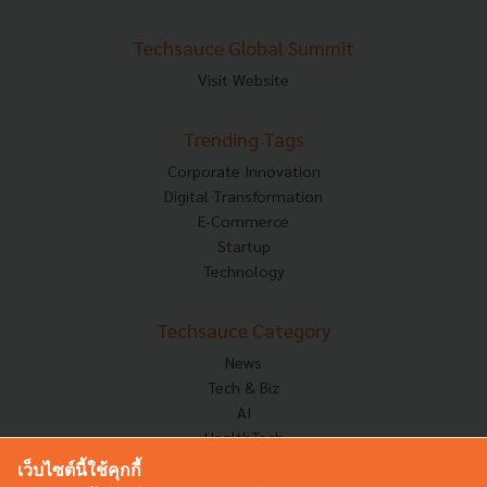
Techsauce Global Summit
Visit Website
Trending Tags
Corporate Innovation
Digital Transformation
E-Commerce
Startup
Technology
Techsauce Category
News
Tech & Biz
AI
HealthTech
Exec Insight
เว็บไซต์นี้ใช้คุกกี้