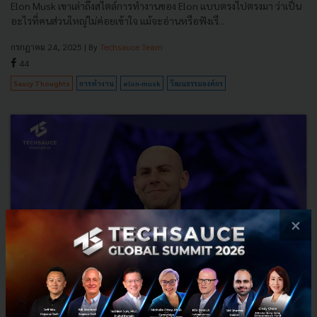
Elon Musk เขาเล่าถึงสไตล์การทำงานของ Elon แบบตรงไปตรงมา ว่าเป็น
อะไรที่คนส่วนใหญ่ไม่ค่อยเข้าใจ แม้จะอ่านหรือฟังเรื...
กรกฎาคม 24, 2025
| By
Techsauce Team
44
Saucy Thoughts
การทำงาน
elon-musk
วัฒนธรรมองค์กร
×