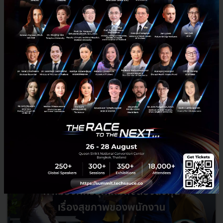
เช็กวัฒนธรรมองค์กรให้ชัวร์ก่อนรับงาน! เคล็ดลับสัมภาษณ์จาก
Adam Grant
เวลาสัมภาษณ์งานหลายคนมักถามว่า 'วัฒนธรรมองค์กรของที่นี่เป็นยังไง'
แต่คำตอบที่ได้มักจะฟังดูดีเกินจริง เช่น 'เราทำงานเป็นทีม เหมือน
ครอบครัวและคอยช่วยเหลือกัน' ซึ่งคำตอบเหล่านี้ไม่ได้...
กุมภาพันธ์ 13, 2025
| By
Techsauce Team
0
Saucy Thoughts
เคล็ดลับ
การทำงาน
interview
adam-grant