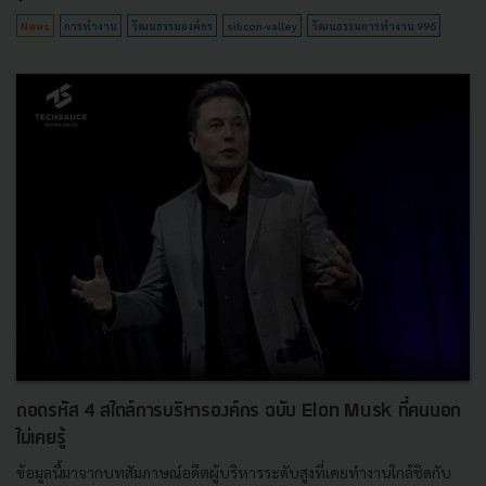
News
การทำงาน
วัฒนธรรมองค์กร
silicon-valley
วัฒนธรรมการทำงาน 996
ถอดรหัส 4 สไตล์การบริหารองค์กร ฉบับ Elon Musk ที่คนนอก
ไม่เคยรู้
ข้อมูลนี้มาจากบทสัมภาษณ์อดีตผู้บริหารระดับสูงที่เคยทำงานใกล้ชิดกับ