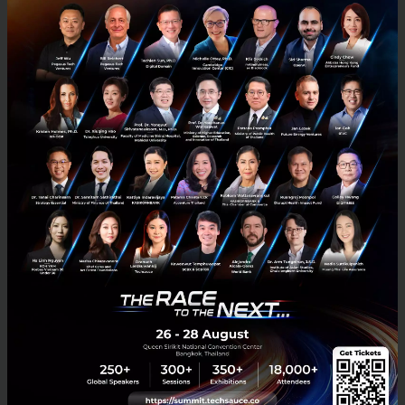
เทียบกันเห็นๆ 5 บริษัทยักษ์ใหญ่ด้านเทคโนโลยีมีรายได้แสนล้าน
จากช่องทางไหน
จุดเปลี่ยนที่เห็นได้ชัดในปีที่ผ่านมา คือ บริษัทด้านเทคโนโลยี ได้แก่ Apple
Alphabet Microsoft Amazon และ Facebook ก้าวขึ้นมาเป็น 5 บริษัทเท
คที่มีมูลค่าสูงที่สุดในโลก โดยขึ้นมาแทนที่...
พฤษภาคม 17, 2017
| By
Techsauce Team
0
Tech & Biz
Grow
Apple
Amazon
AdTech