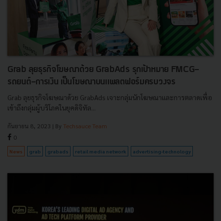
Grab ลุยธุรกิจโฆษณาด้วย GrabAds รุกเป้าหมาย FMCG-
รถยนต์-การเงิน เป็นโฆษณาบนแพลตฟอร์มครบวงจร
Grab ลุยธุรกิจโฆษณาด้วย GrabAds เจาะกลุ่มนักโฆษณาและการตลาดเพื่อ
เข้าถึงกลุ่มผู้บริโภคในยุคดิจิทัล...
กันยายน 8, 2023
| By
Techsauce Team
0
News
grab
grabads
retail media network
advertising-technology