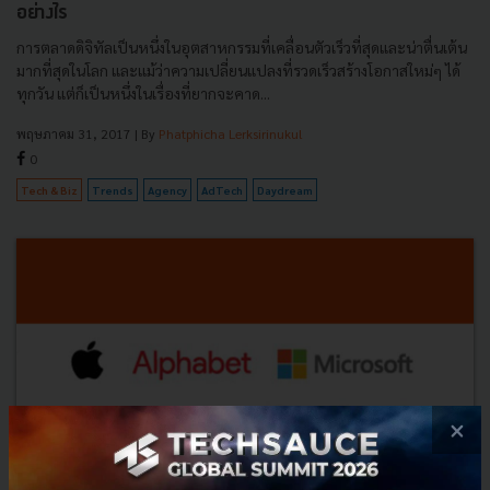
อย่างไร
การตลาดดิจิทัลเป็นหนึ่งในอุตสาหกรรมที่เคลื่อนตัวเร็วที่สุดและน่าตื่นเต้น
มากที่สุดในโลก และแม้ว่าความเปลี่ยนแปลงที่รวดเร็วสร้างโอกาสใหม่ๆ ได้
ทุกวัน แต่ก็เป็นหนึ่งในเรื่องที่ยากจะคาด...
พฤษภาคม 31, 2017
| By
Phatphicha Lerksirinukul
0
Tech & Biz
Trends
Agency
AdTech
Daydream
×