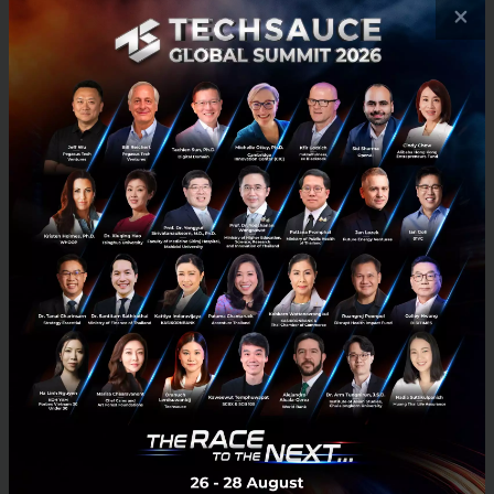
นวัตกรรมอย่างเต็มที่ผ่าน AIS Playground...
×
พฤศจิกายน 27, 2019
| By
Techsauce Team
4.1k
Tech & Biz
AIS
AIS NEXT
Innovation
AIS Playground
AIS โชว์ทดสอบ 5G คุม Drone ที่กรุงเทพจากเชียงใหม่ พร้อม