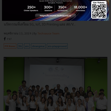
เปิด AIS Playground ที่ มช.
AIS ขึ้นเหนือ จับมือมหาวิทยาลัยเชียงใหม่ โชว์สาธิตขับ Drone ที่กรุงเทพ
จากเชียงใหม่ผ่าน 5G พร้อมเปิด AIS PLAYGROUND @ CMU พื้นที่สร้าง
นวัตกรรมที่เตรียม 5G, IoT, 3D Printing และ AR/V...
พฤศจิกายน 13, 2019
| By
Techsauce Team
797
PR News
5G
ais
chiangmai
ais-playground