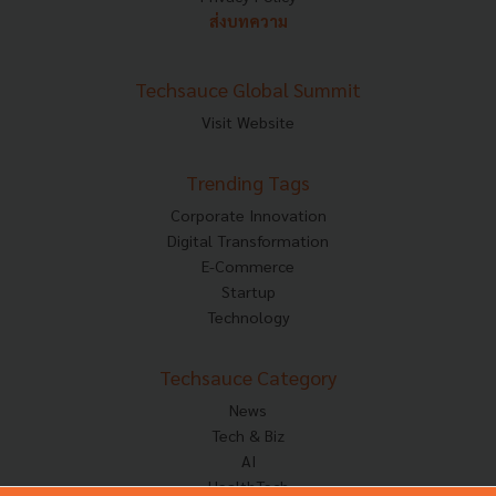
ส่งบทความ
Techsauce Global Summit
Visit Website
Trending Tags
Corporate Innovation
Digital Transformation
E-Commerce
Startup
Technology
Techsauce Category
News
Tech & Biz
AI
HealthTech