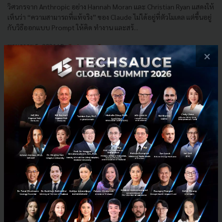
วิศวกรจาก Anthropic อย่าง Hannah Moran และ Christian Ryan แสดงให้
เห็นว่า “ความสามารถที่แท้จริง” ของ Claude ไม่ได้อยู่ที่ตัวโมเดล แต่ขึ้นอยู่
กับวิธีออกแบบ Prompt ให้คิด ทำงาน และสร้...
พฤษภาคม 5, 2026
| By
Techsauce Team
×
0
AI
Claude
anthropic
prompt-engineer