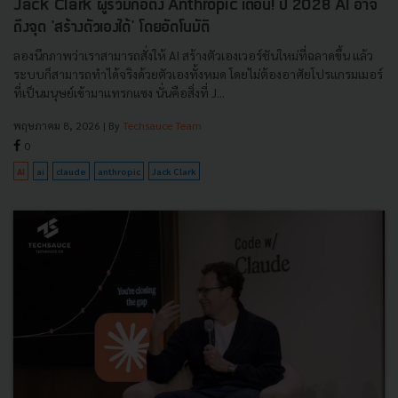
Jack Clark ผู้ร่วมก่อตั้ง Anthropic เตือน! ปี 2028 AI อาจ
ถึงจุด 'สร้างตัวเองได้' โดยอัตโนมัติ
ลองนึกภาพว่าเราสามารถสั่งให้ AI สร้างตัวเองเวอร์ชันใหม่ที่ฉลาดขึ้น แล้ว
ระบบก็สามารถทำได้จริงด้วยตัวเองทั้งหมด โดยไม่ต้องอาศัยโปรแกรมเมอร์
ที่เป็นมนุษย์เข้ามาแทรกแซง นั่นคือสิ่งที่ J...
พฤษภาคม 8, 2026
| By
Techsauce Team
0
AI
ai
claude
anthropic
Jack Clark