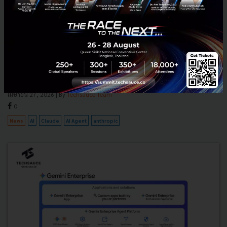
'Project Deal' เมื่อ Anthropic ปล่อย AI ต่อรองซื้อขายของ
แทนมนุษย์ โมเดลแพง ได้ดีลดี โมเดลถูก แพ้แบบไม่รู้ตัว
ลองนึกภาพว่าเช้าวันหนึ่งคุณตื่นมาแล้วพบว่า AI ผู้ช่วยส่วนตัวของคุณซื้อ
ลูกปิงปอง 19 ลูกมาให้ตัวเอง เพราะมันบอกว่า 'เจ้านายอนุญาตให้ซื้อของ
ขวัญให้ตัวเองได้ในราคาไม่เกิน 5 ดอลลาร์ และ...
เมษายน 27, 2026
| By
Techsauce Team
0
News
AI
Claude
AI Agent
anthropic