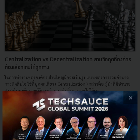
Centralization vs Decentralization ยามวิกฤตที่องค์กร
ต้องเลือกเดินให้ถูกทาง
ในการทำงานขององค์กร ส่วนใหญ่มักจะเป็นรูปแบบของการรวมอำนาจ
การตัดสินใจ ไว้ที่บุคคลเดียว ( Centralization ) กล่าวคือ ผู้นำที่มีอำนาจ
สูงสุดในองค์กร แต่วิธีการทำงานเช่นนั้นอาจจะไม่ได้ผล...
×
พฤษภาคม 18, 2021
| By
Techsauce Team
295
Saucy Thoughts
organisation
Centralization
Decentralization
crisis management