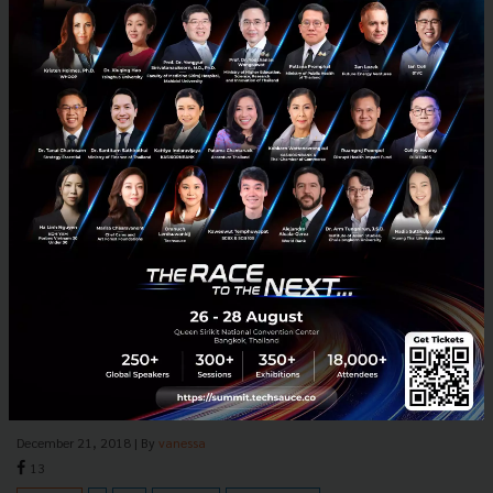
Democratizing the data market and bridging the
gap between data and AI
The challenges of artificial intelligence (AI), just like human
intelligence, is that it needs to be trained. Machines and AI require
data to learn, while human intelligence is bui...
December 21, 2018
| By
vanessa
13