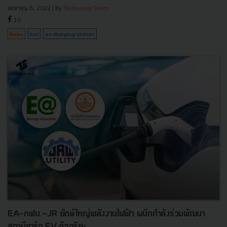
เมษายน 8, 2022
| By
Techsauce Team
10
News
boi
ev-charging-station
EA-กฟน.-JR ยักษ์ใหญ่พลังงานไฟฟ้า ผนึกกำลังร่วมพัฒนา
สถานีชาร์จ EV อัจฉริยะ