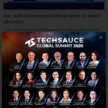
ปตท. จับมือ OR พัฒนาธุรกิจให้บริการสถานีชาร์จ EV ในสถานี
บริการ NGV
ปตท. และ OR ลงนามในบันทึกข้อตกลงความร่วมมือ การพัฒนาธุรกิจให้
บริการสถานีอัดประจุสำหรับยานยนต์ไฟฟ้า หรือ EV Charging Station
×
ในสถานีบริการก๊าซธรรมชาติสำหรับยานยนต์ (NGV)...
กรกฎาคม 16, 2021
| By
Techsauce Team
32
PR News
EV
OR
ptt
EV Charging Station