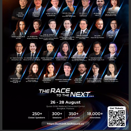
Solutions โดย Ananda ร่วมกับ HUBBA
สังคมเมือง (Urban) ในปัจจุบันเต็มไปด้วยการแข่งขันและความเร่งรีบ วิถี
ชีวิตที่วุ่นวายและสับสน ทำให้หลายคนไม่มีเวลาในการพักผ่อนหรือดูแล
สุขภาพด้วยสิ่งที่ดีที่สุด แม้เทคโนโลยีสมัยใหม่ที...
เมษายน 10, 2017
| By
Techsauce Team
0
PR News
HUBBA
Ananda
Startup
Hackathon
Registration now open! Ananda "Urban Living
Solutions" Hackathon powered by HUBBA