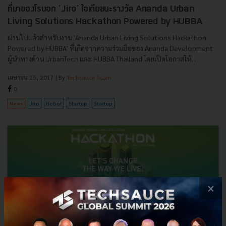
ที่มาของโรบอท ‘Jiro’ ไอเดียชนะรางวัล Ananda Urban
Living Solutions Hackathon Powered by HUBBA
ผ่านไปแล้วสำหรับงาน 'Ananda Urban Living Solutions Hackathon
Powered by HUBBA' ที่เกิดจากความร่วมมือของ Ananda Development
ผู้นำทางด้าน UrbanTech และ HUBBA Thailand โดยเปิดโอกาสให้...
เมษายน 25, 2017
| By
Techsauce Team
0
News
Jiro
Robot
Startup
Startup
×
เปิดรับสมัครแล้ว งาน Hackathon ในธีม Urban Living