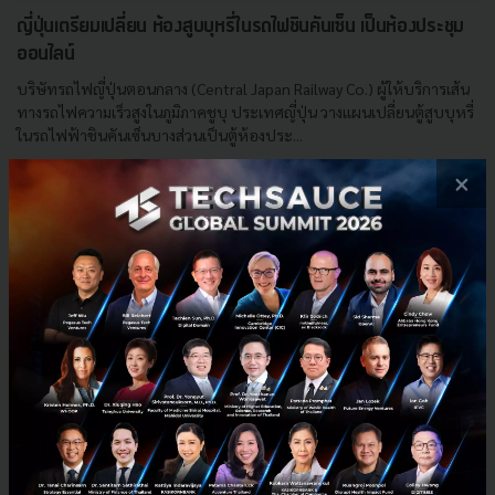
ญี่ปุ่นเตรียมเปลี่ยน ห้องสูบบุหรี่ในรถไฟชินคันเซ็น เป็นห้องประชุม
ออนไลน์
บริษัทรถไฟญี่ปุ่นตอนกลาง (Central Japan Railway Co.) ผู้ให้บริการเส้น
ทางรถไฟความเร็วสูงในภูมิภาคชูบุ ประเทศญี่ปุ่น วางแผนเปลี่ยนตู้สูบบุหรี่
ในรถไฟฟ้าชินคันเซ็นบางส่วนเป็นตู้ห้องประ...
สิงหาคม 30, 2021
| By
Techsauce Team
×
0
News
zoom
ชิงคันเซ็น
shinkanzen
virtual meeting