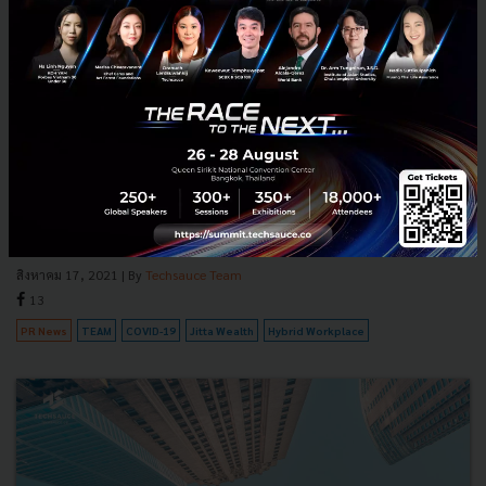
แนวคิด TEAM ของ Jitta Wealth มอบคุณค่าให้พนักงาน สู่
การนำองค์กรเติบโตกว่า 12 เท่าในช่วงโควิด
Jitta Wealth ชูแนวคิด “TEAM” ขับเคลื่อนสู่มิติใหม่ของการทำงาน มุ่ง
พัฒนาและปรับปรุงเพิ่มประสิทธิภาพอย่างต่อเนื่อง นำองค์กรโตขึ้นกว่า 12
เท่า y-o-y แม้จะเจอสถานการณ์การระบาดของ COVID...
สิงหาคม 17, 2021
| By
Techsauce Team
13
PR News
TEAM
COVID-19
Jitta Wealth
Hybrid Workplace